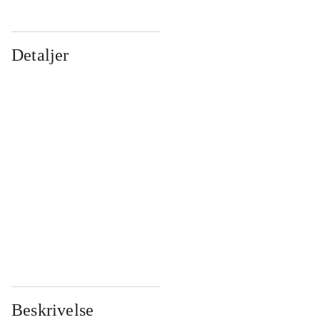
Detaljer
...
...
...
...
...
...
...
...
...
...
...
...
Beskrivelse