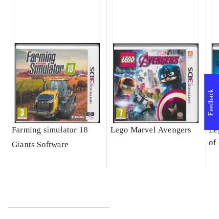
Feedback
Farming simulator 18
Lego Marvel Avengers
Le
of
Giants Software