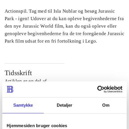
Actionspil. Tag med til Isla Nublar og besøg Jurassic
Park - igen! Udover at du kan opleve begivenhederne fra
den nye Jurassic World film, kan du også opleve eller
genopleve begivenhederne fra de tre foregående Jurassic
Park film udsat for en fri fortolkning i Lego.
Tidsskrift
Artiklen er en del af
lorem ipsum dolor sit amet ...
Tidsskrift
Samtykke
Detaljer
Om
Artiklerne i
handler ofte om
Hjemmesiden bruger cookies