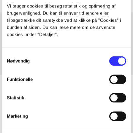
Vi bruger cookies til besøgsstatistik og optimering af
brugervenlighed. Du kan til enhver tid ændre eller
tilbagetrække dit samtykke ved at klikke på ”Cookies” i
bunden af siden. Du kan læse mere om de anvendte
cookies under ”Detaljer”.
Artikler med samme emner
Fra
Samtykkevalg
Nødvendig
Funktionelle
Statistik
Artikler
Alle registrerede artikler fordelt på udgivelser
Marketing
...