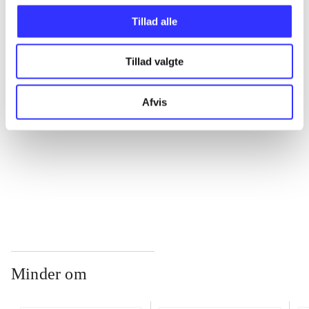
Tillad alle
...
Tillad valgte
...
Afvis
...
...
Minder om