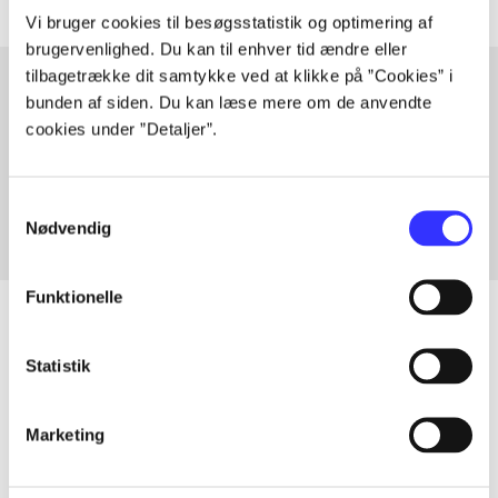
Vi bruger cookies til besøgsstatistik og optimering af
brugervenlighed. Du kan til enhver tid ændre eller
tilbagetrække dit samtykke ved at klikke på ”Cookies” i
bunden af siden. Du kan læse mere om de anvendte
cookies under ”Detaljer”.
Artikler med samme emner
Fra
Samtykkevalg
Nødvendig
Funktionelle
Statistik
Artikler
Alle registrerede artikler fordelt på udgivelser
Marketing
...