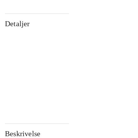
Detaljer
...
...
...
...
...
...
...
...
...
...
...
...
Beskrivelse