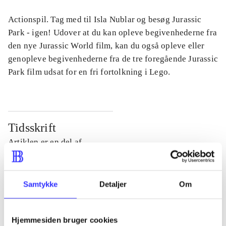
Actionspil. Tag med til Isla Nublar og besøg Jurassic
Park - igen! Udover at du kan opleve begivenhederne fra
den nye Jurassic World film, kan du også opleve eller
genopleve begivenhederne fra de tre foregående Jurassic
Park film udsat for en fri fortolkning i Lego.
Tidsskrift
Artiklen er en del af
lorem ipsum dolor sit amet ...
Tidsskrift
Samtykke
Detaljer
Om
Artiklerne i
handler ofte om
Hjemmesiden bruger cookies