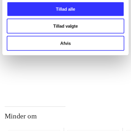
Tillad alle
...
Tillad valgte
...
Afvis
...
...
Minder om