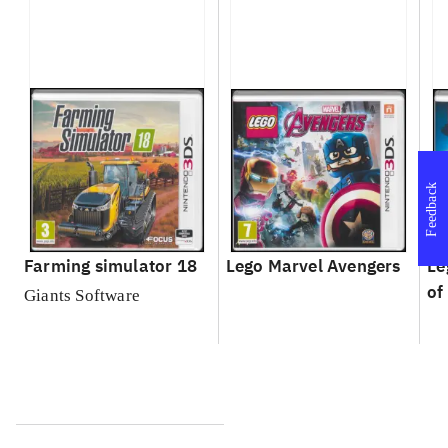
Feedback
Farming simulator 18
Lego Marvel Avengers
Le
of
Giants Software