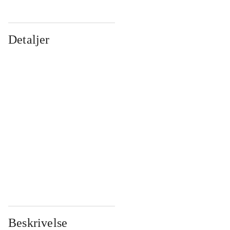
Detaljer
...
...
...
...
...
...
...
...
...
...
...
...
Beskrivelse