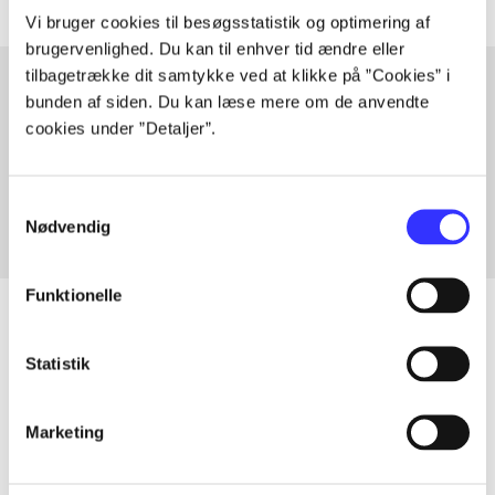
Vi bruger cookies til besøgsstatistik og optimering af
brugervenlighed. Du kan til enhver tid ændre eller
tilbagetrække dit samtykke ved at klikke på ”Cookies” i
bunden af siden. Du kan læse mere om de anvendte
cookies under ”Detaljer”.
Artikler med samme emner
Fra
Samtykkevalg
Nødvendig
Funktionelle
Statistik
Artikler
Alle registrerede artikler fordelt på udgivelser
Marketing
...