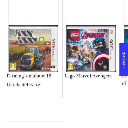
Feedback
Farming simulator 18
Lego Marvel Avengers
Le
of
Giants Software