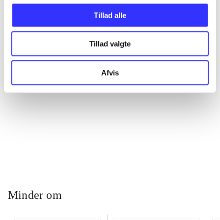
Tillad alle
...
Tillad valgte
...
Afvis
...
...
Minder om