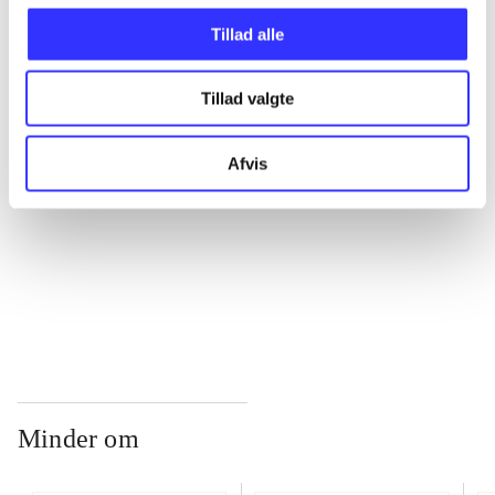
Tillad alle
...
Tillad valgte
...
Afvis
...
...
Minder om