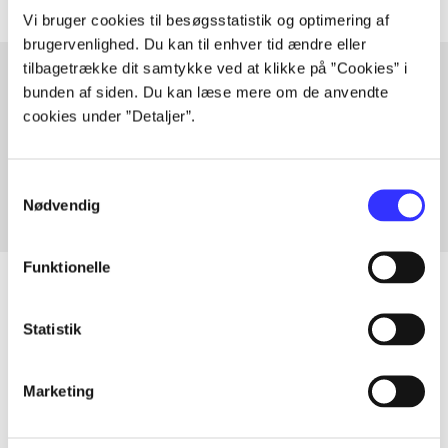
Vi bruger cookies til besøgsstatistik og optimering af
brugervenlighed. Du kan til enhver tid ændre eller
tilbagetrække dit samtykke ved at klikke på ”Cookies” i
bunden af siden. Du kan læse mere om de anvendte
cookies under ”Detaljer”.
Artikler med samme emner
Fra
Samtykkevalg
Nødvendig
Funktionelle
Statistik
Artikler
Alle registrerede artikler fordelt på udgivelser
Marketing
...