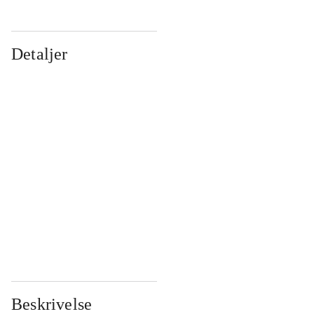
Detaljer
...
...
...
...
...
...
...
...
...
...
...
...
Beskrivelse