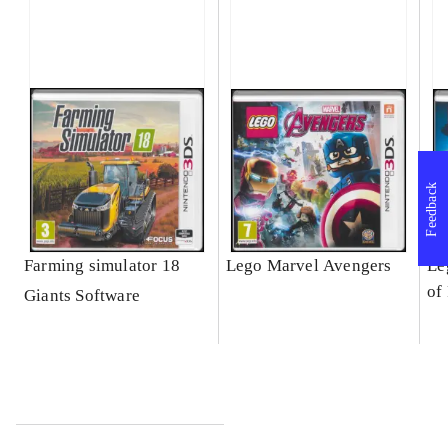
Feedback
Farming simulator 18
Lego Marvel Avengers
Le
of
Giants Software