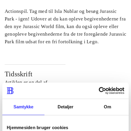
Actionspil. Tag med til Isla Nublar og besøg Jurassic
Park - igen! Udover at du kan opleve begivenhederne fra
den nye Jurassic World film, kan du også opleve eller
genopleve begivenhederne fra de tre foregående Jurassic
Park film udsat for en fri fortolkning i Lego.
Tidsskrift
Artiklen er en del af
lorem ipsum dolor sit amet ...
Tidsskrift
Samtykke
Detaljer
Om
Artiklerne i
handler ofte om
Hjemmesiden bruger cookies