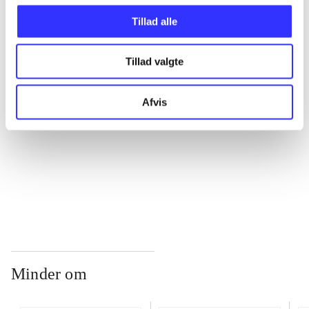
Tillad alle
...
Tillad valgte
...
Afvis
...
...
Minder om