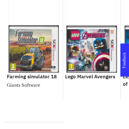
Feedback
Farming simulator 18
Lego Marvel Avengers
Le
of
Giants Software