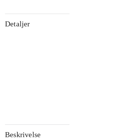
Detaljer
...
...
...
...
...
...
...
...
...
...
...
...
Beskrivelse