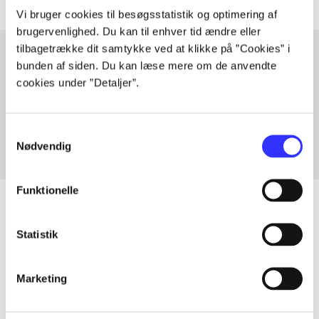
Vi bruger cookies til besøgsstatistik og optimering af
brugervenlighed. Du kan til enhver tid ændre eller
tilbagetrække dit samtykke ved at klikke på ”Cookies” i
bunden af siden. Du kan læse mere om de anvendte
cookies under ”Detaljer”.
Artikler med samme emner
Fra
Samtykkevalg
Nødvendig
Funktionelle
Statistik
Artikler
Alle registrerede artikler fordelt på udgivelser
Marketing
...