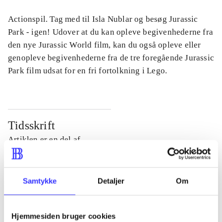
Actionspil. Tag med til Isla Nublar og besøg Jurassic
Park - igen! Udover at du kan opleve begivenhederne fra
den nye Jurassic World film, kan du også opleve eller
genopleve begivenhederne fra de tre foregående Jurassic
Park film udsat for en fri fortolkning i Lego.
Tidsskrift
Artiklen er en del af
lorem ipsum dolor sit amet ...
Tidsskrift
Samtykke
Detaljer
Om
Artiklerne i
handler ofte om
Hjemmesiden bruger cookies