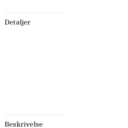
Detaljer
...
...
...
...
...
...
...
...
...
...
...
...
Beskrivelse