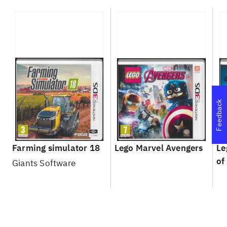
Feedback
Farming simulator 18
Lego Marvel Avengers
Le
of
Giants Software