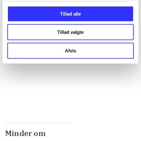
...
Tillad alle
...
Tillad valgte
...
Afvis
...
...
Minder om