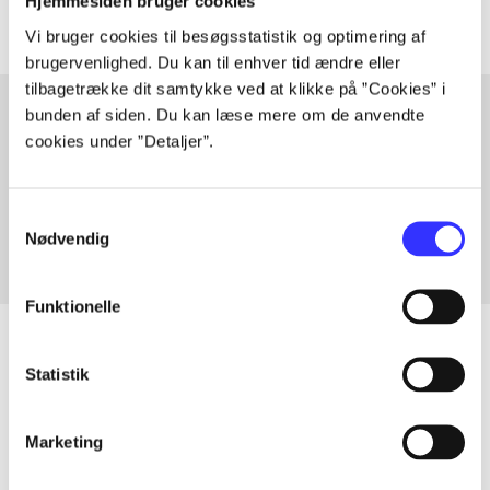
Hjemmesiden bruger cookies
Vi bruger cookies til besøgsstatistik og optimering af
brugervenlighed. Du kan til enhver tid ændre eller
tilbagetrække dit samtykke ved at klikke på ”Cookies” i
bunden af siden. Du kan læse mere om de anvendte
cookies under ”Detaljer”.
Artikler med samme emner
Fra
Samtykkevalg
Nødvendig
Funktionelle
Statistik
Artikler
Alle registrerede artikler fordelt på udgivelser
Marketing