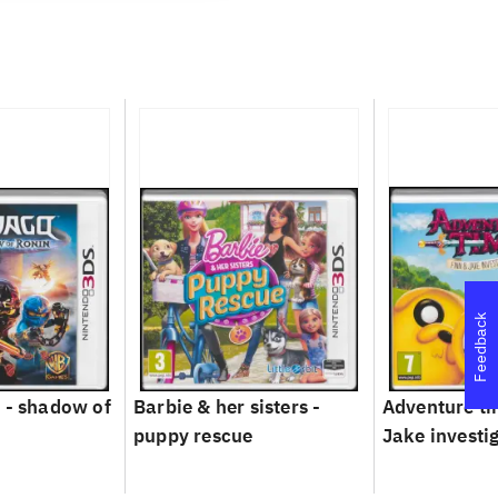
Feedback
 - shadow of
Barbie & her sisters -
Adventure ti
puppy rescue
Jake investi