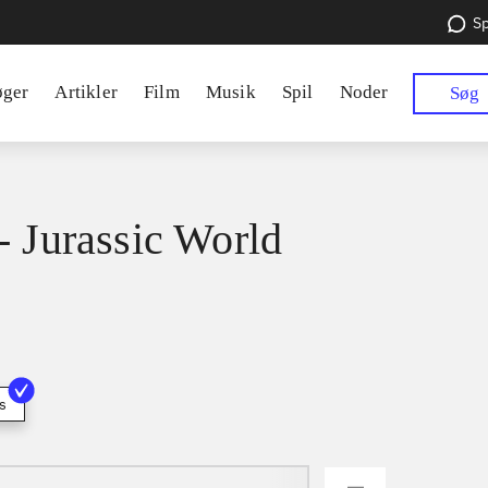
Sp
øger
Artikler
Film
Musik
Spil
Noder
Søg
- Jurassic World
s