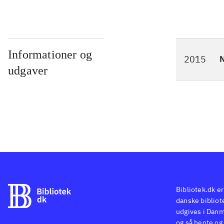
Informationer og
2015
N
udgaver
Bibliotek.dk er
danske bibliote
udgives i Danm
og så hente og 