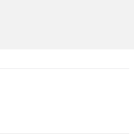
...
...