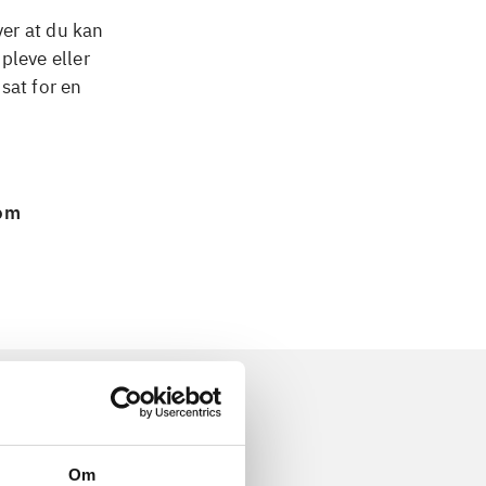
ver at du kan
pleve eller
sat for en
 om
Om