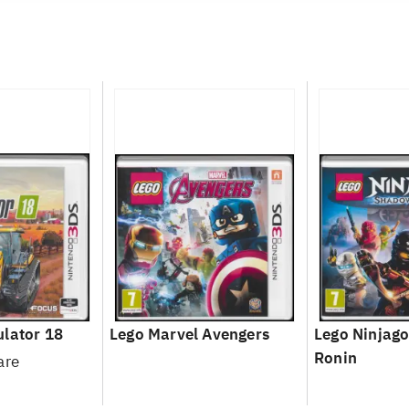
lator 18
Lego Marvel Avengers
Lego Ninjago
Ronin
are