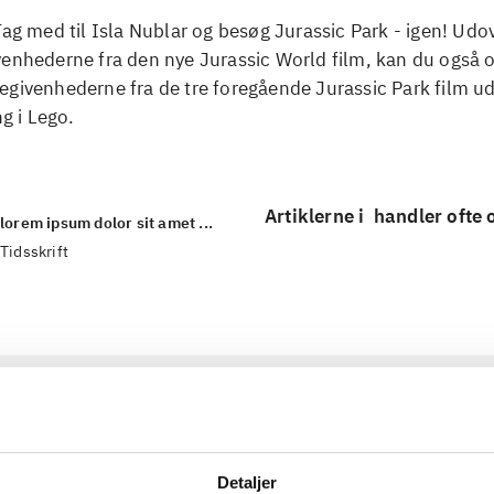
Tag med til Isla Nublar og besøg Jurassic Park - igen! Udo
enhederne fra den nye Jurassic World film, kan du også o
givenhederne fra de tre foregående Jurassic Park film ud
ng i Lego.
Artiklerne i
handler ofte
lorem ipsum dolor sit amet ...
Tidsskrift
Detaljer