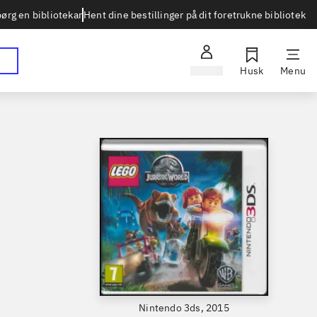
Hent dine bestillinger på dit foretrukne bibliotek
ørg en bibliotekar
Log ind
Husk
Menu
Nintendo 3ds, 2015