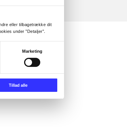
dre eller tilbagetrække dit
okies under ”Detaljer”.
Marketing
Tillad alle