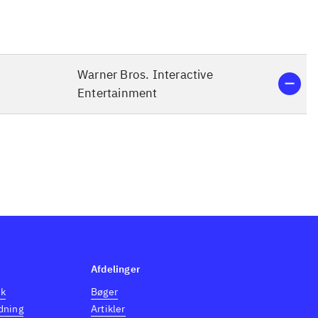
Warner Bros. Interactive
Entertainment
Afdelinger
dk
Bøger
dning
Artikler