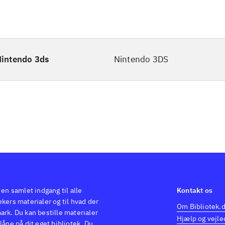
intendo 3ds
Nintendo 3DS
 en samlet indgang til alle
Kontakt os
kers materialer og til hvad der
Om Bibliotek.
ark. Du kan bestille materialer
Hjælp og vejle
låne på dit eget bibliotek. Du