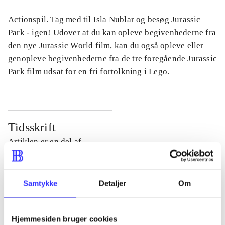
Actionspil. Tag med til Isla Nublar og besøg Jurassic
Park - igen! Udover at du kan opleve begivenhederne fra
den nye Jurassic World film, kan du også opleve eller
genopleve begivenhederne fra de tre foregående Jurassic
Park film udsat for en fri fortolkning i Lego.
Tidsskrift
Artiklen er en del af
lorem ipsum dolor sit amet ...
Tidsskrift
Samtykke
Detaljer
Om
Artiklerne i
handler ofte om
Hjemmesiden bruger cookies