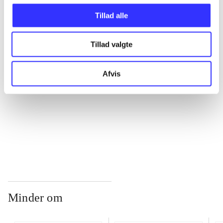
Tillad alle
...
Tillad valgte
...
Afvis
...
...
Minder om