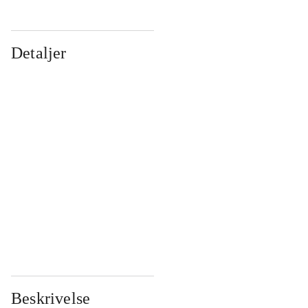
Detaljer
...
...
...
...
...
...
...
...
...
...
...
...
Beskrivelse