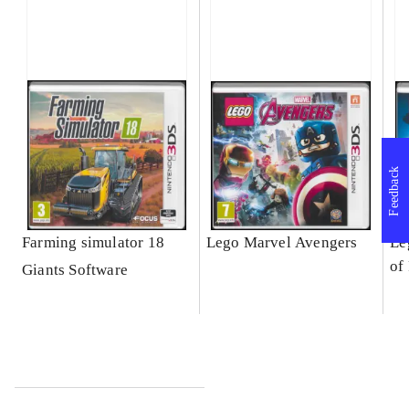
Feedback
Farming simulator 18
Lego Marvel Avengers
Le
of
Giants Software