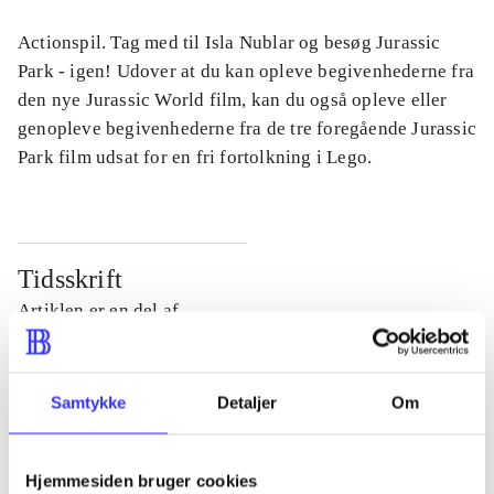
Actionspil. Tag med til Isla Nublar og besøg Jurassic
Park - igen! Udover at du kan opleve begivenhederne fra
den nye Jurassic World film, kan du også opleve eller
genopleve begivenhederne fra de tre foregående Jurassic
Park film udsat for en fri fortolkning i Lego.
Tidsskrift
Artiklen er en del af
lorem ipsum dolor sit amet ...
Tidsskrift
Samtykke
Detaljer
Om
Artiklerne i
handler ofte om
Hjemmesiden bruger cookies