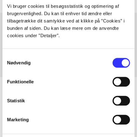
Vi bruger cookies til besøgsstatistik og optimering af
brugervenlighed. Du kan til enhver tid ændre eller
tilbagetrække dit samtykke ved at klikke på ”Cookies” i
bunden af siden. Du kan læse mere om de anvendte
cookies under ”Detaljer”.
Artikler med samme emner
Fra
Samtykkevalg
Nødvendig
Funktionelle
Statistik
Artikler
Alle registrerede artikler fordelt på udgivelser
Marketing
...