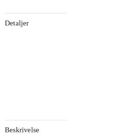
Detaljer
...
...
...
...
...
...
...
...
...
...
...
...
Beskrivelse