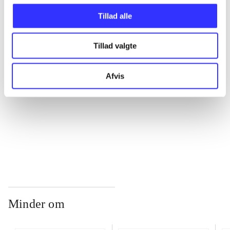
Tillad alle
...
Tillad valgte
...
Afvis
...
...
Minder om