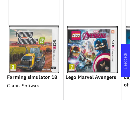
Feedback
Farming simulator 18
Lego Marvel Avengers
Le
of
Giants Software