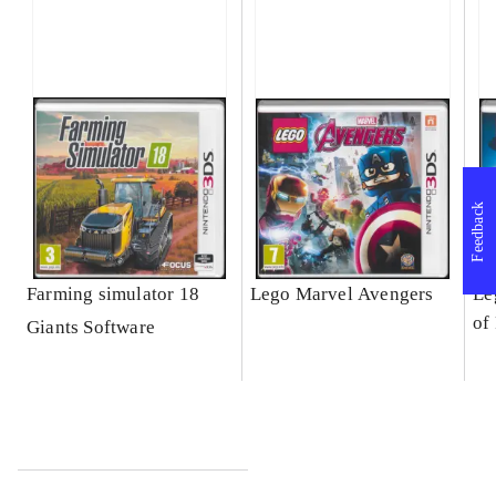
Feedback
Farming simulator 18
Lego Marvel Avengers
Le
of
Giants Software