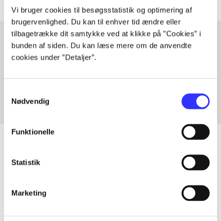
Vi bruger cookies til besøgsstatistik og optimering af
brugervenlighed. Du kan til enhver tid ændre eller
tilbagetrække dit samtykke ved at klikke på ”Cookies” i
bunden af siden. Du kan læse mere om de anvendte
cookies under ”Detaljer”.
Artikler med samme emner
Fra
Samtykkevalg
Nødvendig
Funktionelle
Statistik
Artikler
Alle registrerede artikler fordelt på udgivelser
Marketing
...