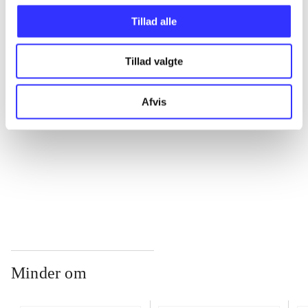
Tillad alle
...
Tillad valgte
...
Afvis
...
...
Minder om