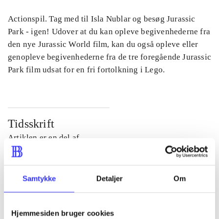
Actionspil. Tag med til Isla Nublar og besøg Jurassic
Park - igen! Udover at du kan opleve begivenhederne fra
den nye Jurassic World film, kan du også opleve eller
genopleve begivenhederne fra de tre foregående Jurassic
Park film udsat for en fri fortolkning i Lego.
Tidsskrift
Artiklen er en del af
lorem ipsum dolor sit amet ...
Tidsskrift
Samtykke
Detaljer
Om
Artiklerne i
handler ofte om
Hjemmesiden bruger cookies