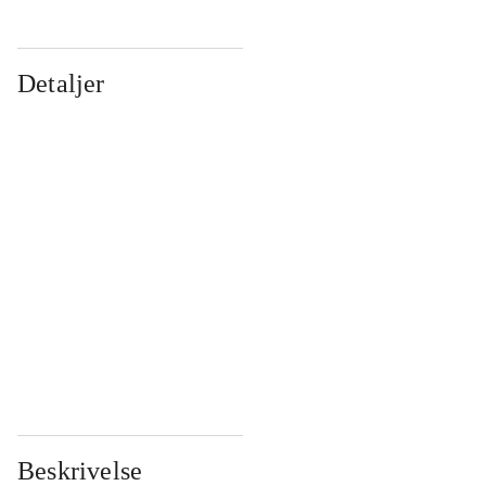
Detaljer
...
...
...
...
...
...
...
...
...
...
...
...
Beskrivelse