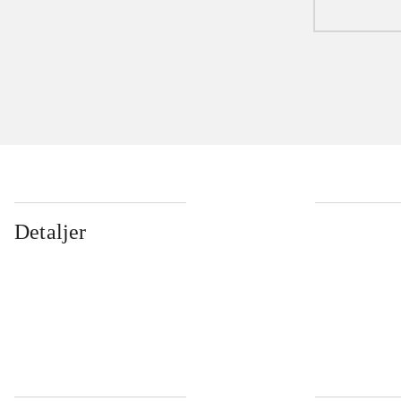
Detaljer
...
...
...
...