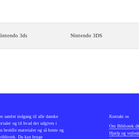
intendo 3ds
Nintendo 3DS
en samlet indgang til alle danske
Kontakt os
erialer og til hvad der udgives i
Om Bibliotek.d
 bestille materialer og så hente og
Hjælp og vejled
 bibliotek. Du kan bruge