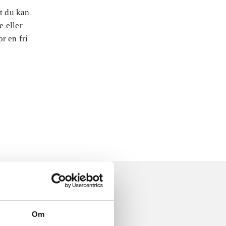
at du kan
e eller
r en fri
Om