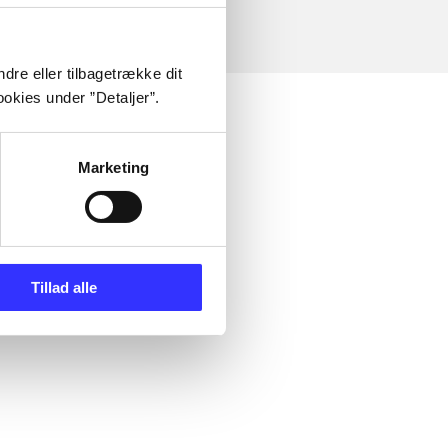
dre eller tilbagetrække dit
okies under ”Detaljer”.
Marketing
Tillad alle