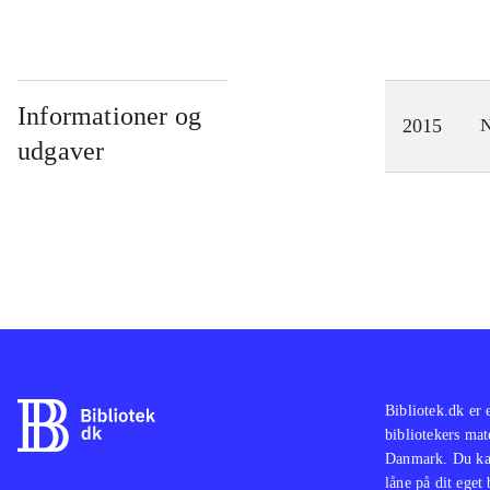
Informationer og
2015
N
udgaver
Bibliotek.dk er 
bibliotekers mat
Danmark. Du kan
låne på dit eget