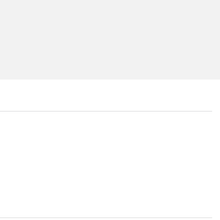
...
...