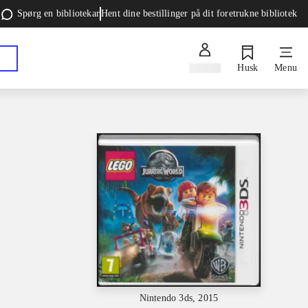
Spørg en bibliotekar
Hent dine bestillinger på dit foretrukne bibliotek
Log ind
Husk
Menu
Nintendo 3ds, 2015