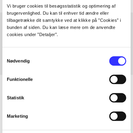
Vi bruger cookies til besøgsstatistik og optimering af
brugervenlighed. Du kan til enhver tid ændre eller
tilbagetrække dit samtykke ved at klikke på ”Cookies” i
bunden af siden. Du kan læse mere om de anvendte
cookies under ”Detaljer”.
Artikler med samme emner
Fra
Samtykkevalg
Nødvendig
Funktionelle
Statistik
Artikler
Alle registrerede artikler fordelt på udgivelser
Marketing
...