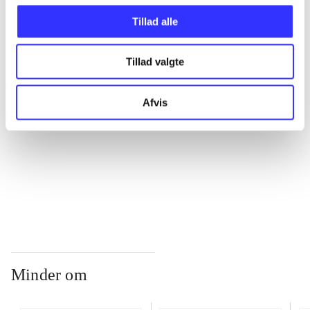
Tillad alle
...
Tillad valgte
...
Afvis
...
...
Minder om