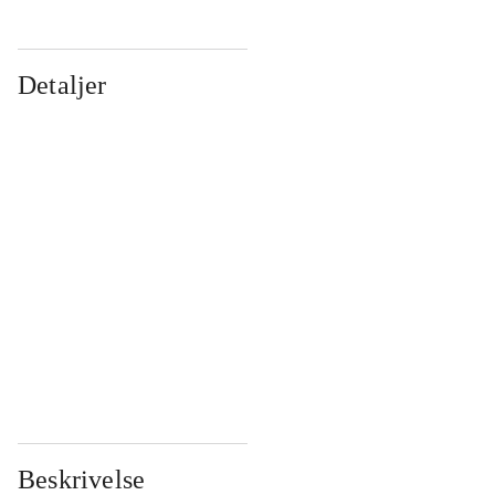
Detaljer
...
...
...
...
...
...
...
...
...
...
...
...
Beskrivelse