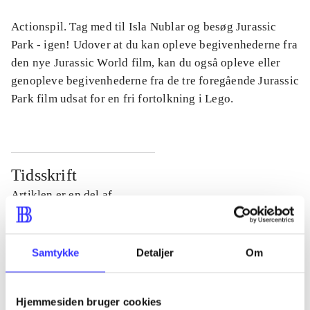
Actionspil. Tag med til Isla Nublar og besøg Jurassic
Park - igen! Udover at du kan opleve begivenhederne fra
den nye Jurassic World film, kan du også opleve eller
genopleve begivenhederne fra de tre foregående Jurassic
Park film udsat for en fri fortolkning i Lego.
Tidsskrift
Artiklen er en del af
lorem ipsum dolor sit amet ...
Tidsskrift
Samtykke
Detaljer
Om
Artiklerne i
handler ofte om
Hjemmesiden bruger cookies