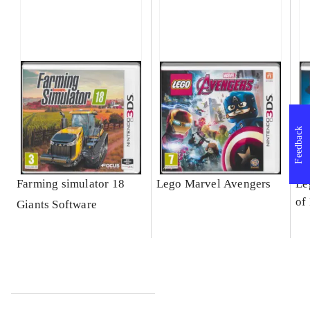
Feedback
Farming simulator 18
Lego Marvel Avengers
Le
of
Giants Software