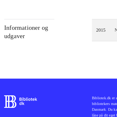
Informationer og
2015
N
udgaver
Bibliotek.dk er 
bibliotekers mat
Danmark. Du kan
låne på dit eget