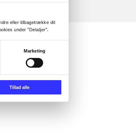
dre eller tilbagetrække dit
okies under ”Detaljer”.
Marketing
Tillad alle