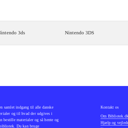
intendo 3ds
Nintendo 3DS
en samlet indgang til alle danske
Kontakt os
erialer og til hvad der udgives i
Om Bibliotek.d
 bestille materialer og så hente og
Hjælp og vejled
 bibliotek. Du kan bruge