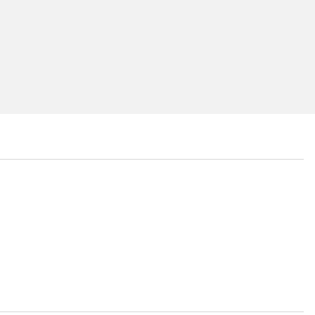
...
...