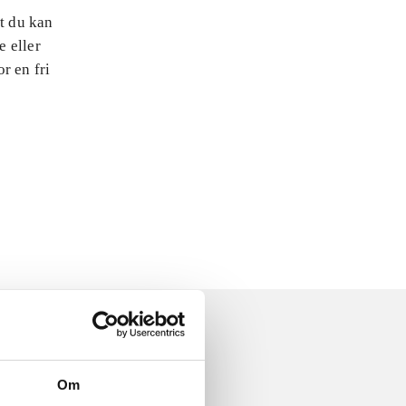
at du kan
e eller
r en fri
Om