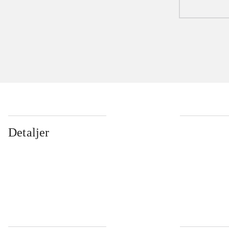
Detaljer
...
...
...
...