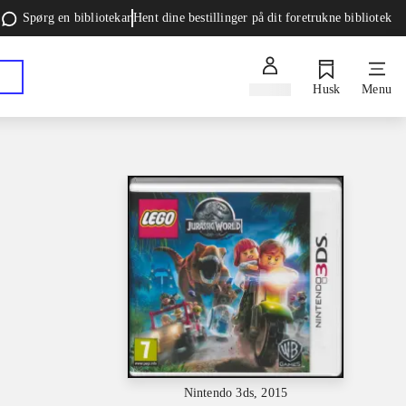
Spørg en bibliotekar
Hent dine bestillinger på dit foretrukne bibliotek
Log ind
Husk
Menu
Nintendo 3ds, 2015