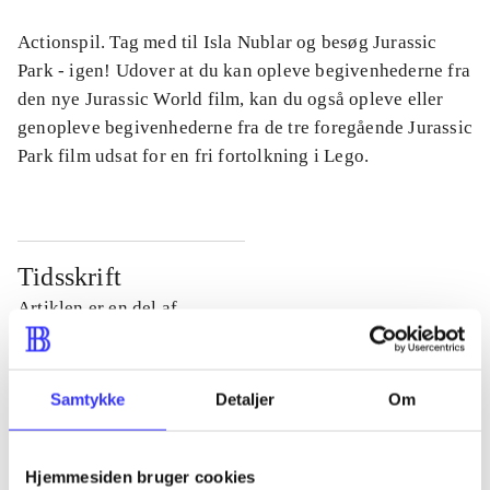
Actionspil. Tag med til Isla Nublar og besøg Jurassic
Park - igen! Udover at du kan opleve begivenhederne fra
den nye Jurassic World film, kan du også opleve eller
genopleve begivenhederne fra de tre foregående Jurassic
Park film udsat for en fri fortolkning i Lego.
Tidsskrift
Artiklen er en del af
lorem ipsum dolor sit amet ...
Tidsskrift
Samtykke
Detaljer
Om
Artiklerne i
handler ofte om
Hjemmesiden bruger cookies