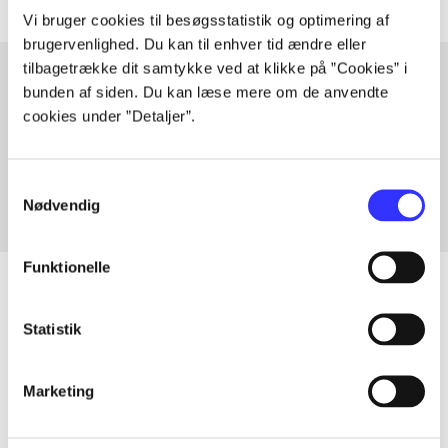
Vi bruger cookies til besøgsstatistik og optimering af
brugervenlighed. Du kan til enhver tid ændre eller
tilbagetrække dit samtykke ved at klikke på ”Cookies” i
bunden af siden. Du kan læse mere om de anvendte
cookies under ”Detaljer”.
Artikler med samme emner
Fra
Samtykkevalg
Nødvendig
Funktionelle
Statistik
Artikler
Alle registrerede artikler fordelt på udgivelser
Marketing
...