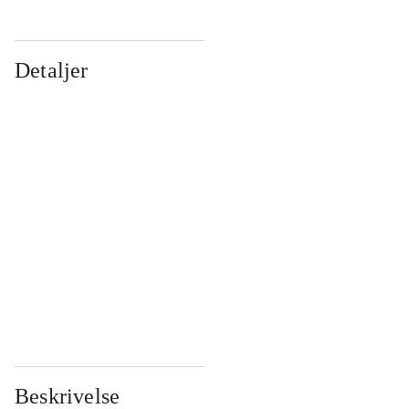
Detaljer
...
...
...
...
...
...
...
...
...
...
...
...
Beskrivelse