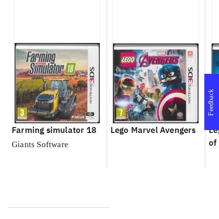
Feedback
Farming simulator 18
Lego Marvel Avengers
Le
of
Giants Software