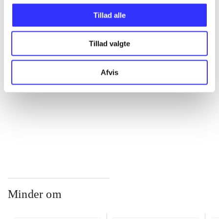
Tillad alle
...
Tillad valgte
...
Afvis
...
...
Minder om