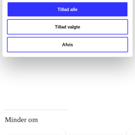
Tillad alle
...
Tillad valgte
...
Afvis
...
...
Minder om