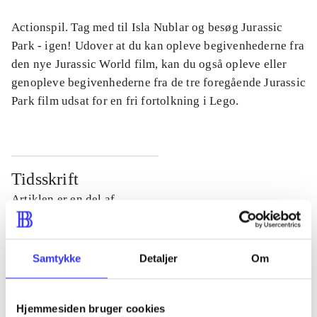
Actionspil. Tag med til Isla Nublar og besøg Jurassic
Park - igen! Udover at du kan opleve begivenhederne fra
den nye Jurassic World film, kan du også opleve eller
genopleve begivenhederne fra de tre foregående Jurassic
Park film udsat for en fri fortolkning i Lego.
Tidsskrift
Artiklen er en del af
lorem ipsum dolor sit amet ...
Tidsskrift
Samtykke
Detaljer
Om
Artiklerne i
handler ofte om
Hjemmesiden bruger cookies