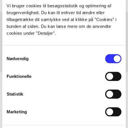
Vi bruger cookies til besøgsstatistik og optimering af
brugervenlighed. Du kan til enhver tid ændre eller
tilbagetrække dit samtykke ved at klikke på ”Cookies” i
bunden af siden. Du kan læse mere om de anvendte
cookies under ”Detaljer”.
Artikler med samme emner
Fra
Samtykkevalg
Nødvendig
Funktionelle
Statistik
Artikler
Alle registrerede artikler fordelt på udgivelser
Marketing
...