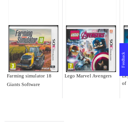
Feedback
Farming simulator 18
Lego Marvel Avengers
Le
of
Giants Software