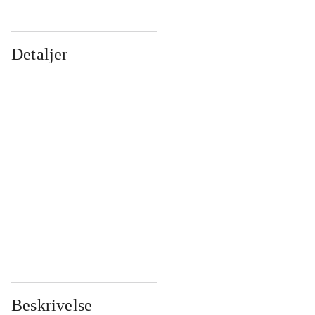
Detaljer
...
...
...
...
...
...
...
...
...
...
...
...
Beskrivelse