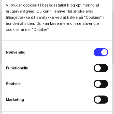
Vi bruger cookies til besøgsstatistik og optimering af
brugervenlighed. Du kan til enhver tid ændre eller
tilbagetrække dit samtykke ved at klikke på ”Cookies” i
bunden af siden. Du kan læse mere om de anvendte
cookies under ”Detaljer”.
Artikler med samme emner
Fra
Samtykkevalg
Nødvendig
Funktionelle
Statistik
Artikler
Alle registrerede artikler fordelt på udgivelser
Marketing
...