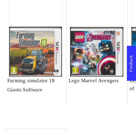
Feedback
Farming simulator 18
Lego Marvel Avengers
Le
of
Giants Software