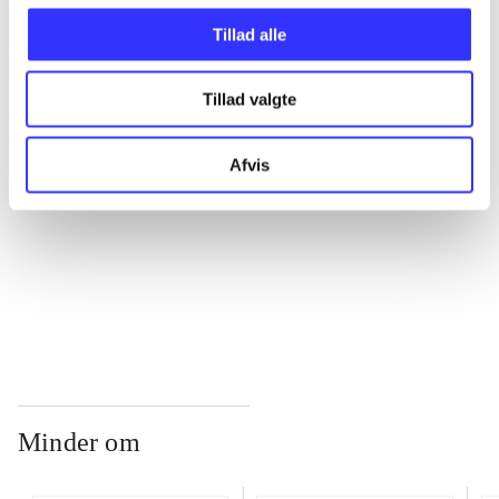
Tillad alle
...
Tillad valgte
...
Afvis
...
...
Minder om