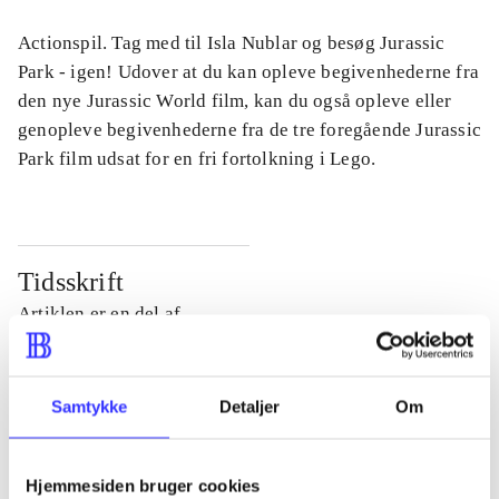
Actionspil. Tag med til Isla Nublar og besøg Jurassic
Park - igen! Udover at du kan opleve begivenhederne fra
den nye Jurassic World film, kan du også opleve eller
genopleve begivenhederne fra de tre foregående Jurassic
Park film udsat for en fri fortolkning i Lego.
Tidsskrift
Artiklen er en del af
lorem ipsum dolor sit amet ...
Tidsskrift
Samtykke
Detaljer
Om
Artiklerne i
handler ofte om
Hjemmesiden bruger cookies