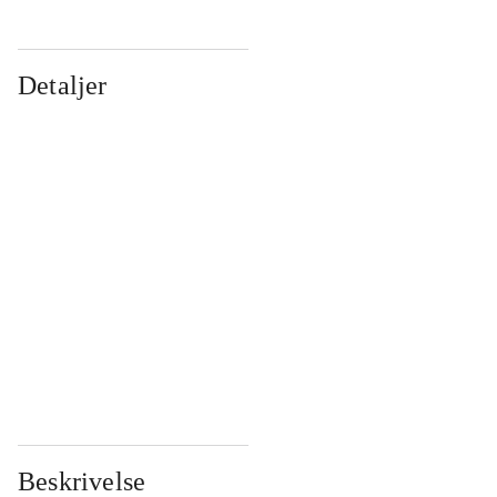
Detaljer
...
...
...
...
...
...
...
...
...
...
...
...
Beskrivelse