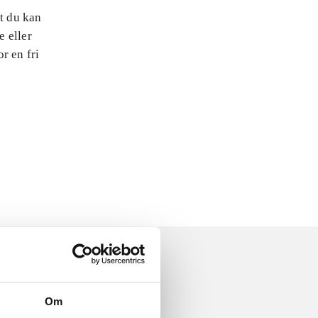
at du kan
e eller
r en fri
Om