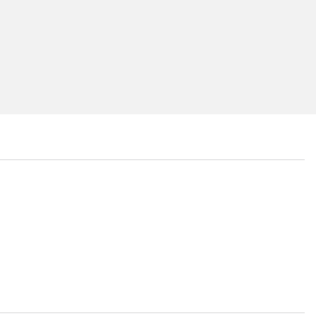
...
...