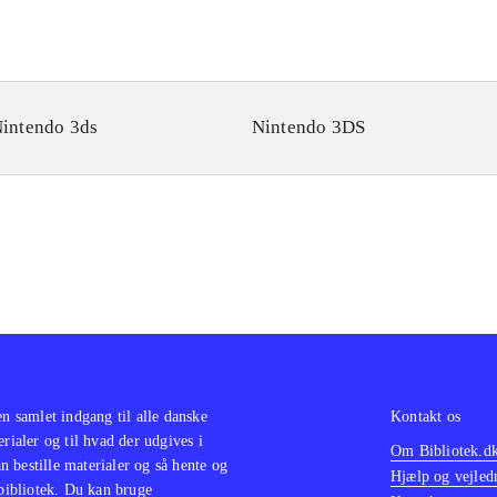
intendo 3ds
Nintendo 3DS
en samlet indgang til alle danske
Kontakt os
erialer og til hvad der udgives i
Om Bibliotek.d
 bestille materialer og så hente og
Hjælp og vejled
 bibliotek. Du kan bruge