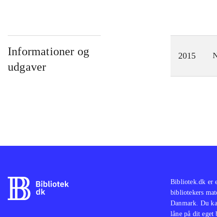
Informationer og
2015
N
udgaver
Bibliotek.dk er 
bibliotekers mat
Danmark. Du kan
låne på dit eget