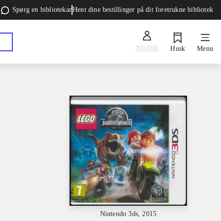
Spørg en bibliotekar
Hent dine bestillinger på dit foretrukne bibliotek
Log ind
Husk
Menu
Nintendo 3ds, 2015