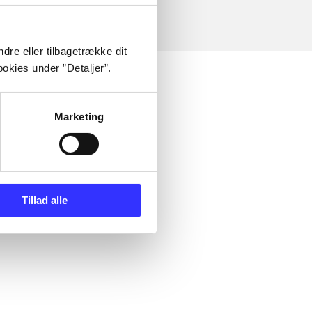
dre eller tilbagetrække dit
okies under ”Detaljer”.
Marketing
Tillad alle