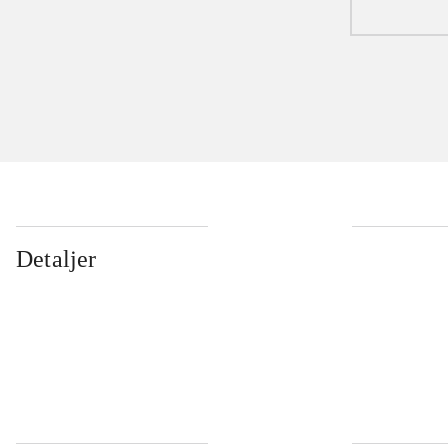
Detaljer
...
...
...
...