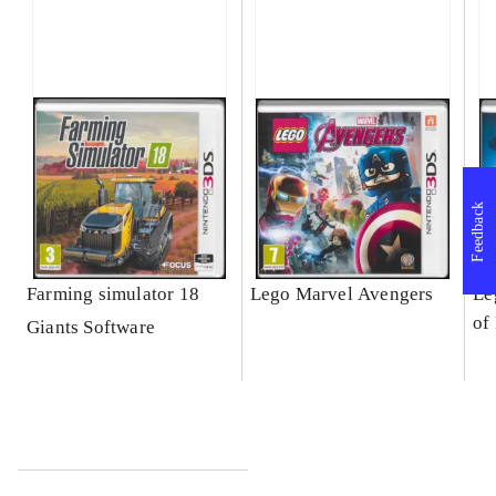
Feedback
Farming simulator 18
Lego Marvel Avengers
Le
of
Giants Software