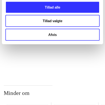
Tillad alle
...
Tillad valgte
...
Afvis
...
...
Minder om