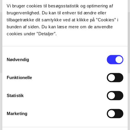
Vi bruger cookies til besøgsstatistik og optimering af
brugervenlighed. Du kan til enhver tid ændre eller
tilbagetrække dit samtykke ved at klikke på ”Cookies” i
bunden af siden. Du kan læse mere om de anvendte
cookies under ”Detaljer”.
Artikler med samme emner
Fra
Samtykkevalg
Nødvendig
Funktionelle
Statistik
Artikler
Alle registrerede artikler fordelt på udgivelser
Marketing
...