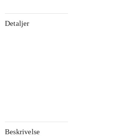
Detaljer
...
...
...
...
...
...
...
...
...
...
...
...
Beskrivelse