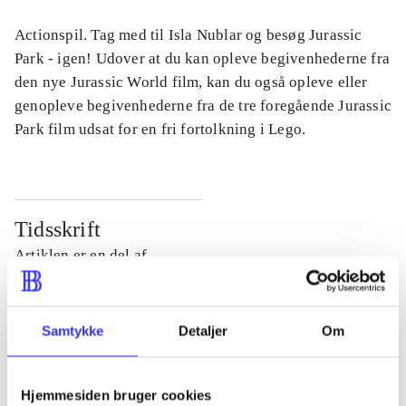
Actionspil. Tag med til Isla Nublar og besøg Jurassic
Park - igen! Udover at du kan opleve begivenhederne fra
den nye Jurassic World film, kan du også opleve eller
genopleve begivenhederne fra de tre foregående Jurassic
Park film udsat for en fri fortolkning i Lego.
Tidsskrift
Artiklen er en del af
lorem ipsum dolor sit amet ...
Tidsskrift
Samtykke
Detaljer
Om
Artiklerne i
handler ofte om
Hjemmesiden bruger cookies