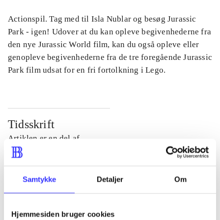
Actionspil. Tag med til Isla Nublar og besøg Jurassic
Park - igen! Udover at du kan opleve begivenhederne fra
den nye Jurassic World film, kan du også opleve eller
genopleve begivenhederne fra de tre foregående Jurassic
Park film udsat for en fri fortolkning i Lego.
Tidsskrift
Artiklen er en del af
lorem ipsum dolor sit amet ...
Tidsskrift
Samtykke
Detaljer
Om
Artiklerne i
handler ofte om
Hjemmesiden bruger cookies