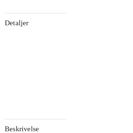
Detaljer
...
...
...
...
...
...
...
...
...
...
...
...
Beskrivelse