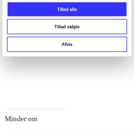
Tillad alle
...
Tillad valgte
...
Afvis
...
...
Minder om