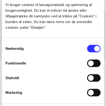
Vi bruger cookies til besøgsstatistik og optimering af
brugervenlighed. Du kan til enhver tid ændre eller
tilbagetrække dit samtykke ved at klikke på ”Cookies” i
bunden af siden. Du kan læse mere om de anvendte
cookies under ”Detaljer”.
Artikler med samme emner
Fra
Samtykkevalg
Nødvendig
Funktionelle
Statistik
Artikler
Alle registrerede artikler fordelt på udgivelser
Marketing
...