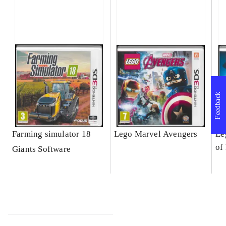
Feedback
Farming simulator 18
Lego Marvel Avengers
Le
of
Giants Software