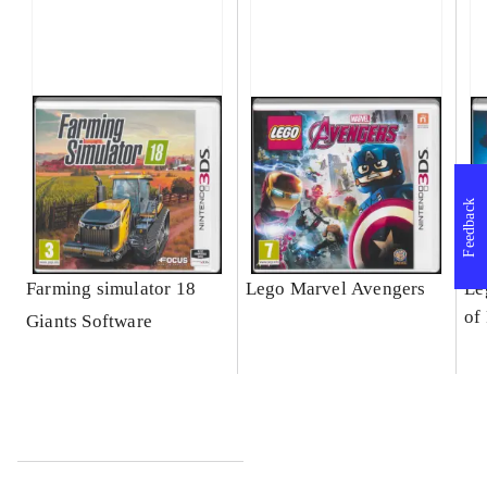
Feedback
Farming simulator 18
Lego Marvel Avengers
Le
of
Giants Software