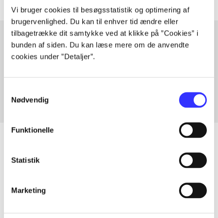
Vi bruger cookies til besøgsstatistik og optimering af
brugervenlighed. Du kan til enhver tid ændre eller
tilbagetrække dit samtykke ved at klikke på ”Cookies” i
bunden af siden. Du kan læse mere om de anvendte
cookies under ”Detaljer”.
Artikler med samme emner
Fra
Samtykkevalg
Nødvendig
Funktionelle
Statistik
Artikler
Alle registrerede artikler fordelt på udgivelser
Marketing
...