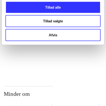
Tillad alle
...
Tillad valgte
...
Afvis
...
...
Minder om