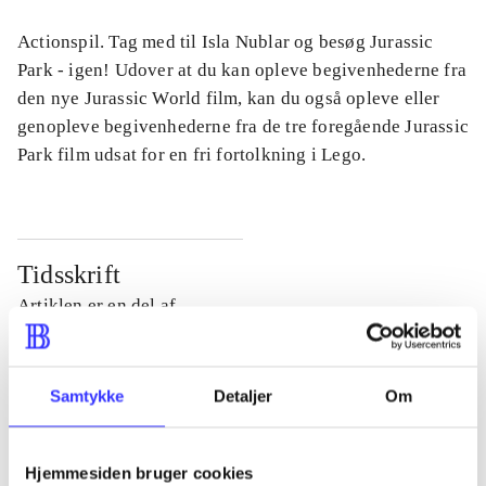
Actionspil. Tag med til Isla Nublar og besøg Jurassic
Park - igen! Udover at du kan opleve begivenhederne fra
den nye Jurassic World film, kan du også opleve eller
genopleve begivenhederne fra de tre foregående Jurassic
Park film udsat for en fri fortolkning i Lego.
Tidsskrift
Artiklen er en del af
lorem ipsum dolor sit amet ...
Tidsskrift
Samtykke
Detaljer
Om
Artiklerne i
handler ofte om
Hjemmesiden bruger cookies