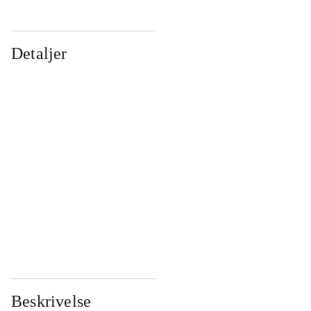
Detaljer
...
...
...
...
...
...
...
...
...
...
...
...
Beskrivelse