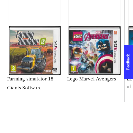
Feedback
Farming simulator 18
Lego Marvel Avengers
Le
of
Giants Software