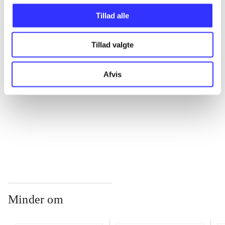
Tillad alle
...
Tillad valgte
...
Afvis
...
...
Minder om