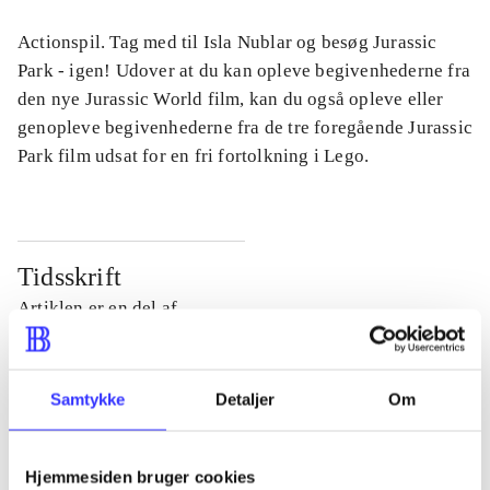
Actionspil. Tag med til Isla Nublar og besøg Jurassic
Park - igen! Udover at du kan opleve begivenhederne fra
den nye Jurassic World film, kan du også opleve eller
genopleve begivenhederne fra de tre foregående Jurassic
Park film udsat for en fri fortolkning i Lego.
Tidsskrift
Artiklen er en del af
lorem ipsum dolor sit amet ...
Tidsskrift
Samtykke
Detaljer
Om
Artiklerne i
handler ofte om
Hjemmesiden bruger cookies