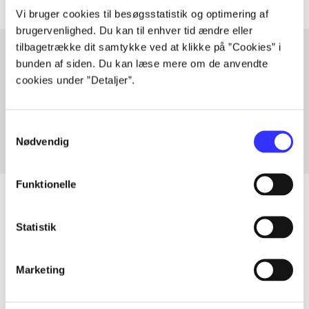
Vi bruger cookies til besøgsstatistik og optimering af
brugervenlighed. Du kan til enhver tid ændre eller
tilbagetrække dit samtykke ved at klikke på ”Cookies” i
bunden af siden. Du kan læse mere om de anvendte
cookies under ”Detaljer”.
Artikler med samme emner
Fra
Samtykkevalg
Nødvendig
Funktionelle
Statistik
Artikler
Alle registrerede artikler fordelt på udgivelser
Marketing
...