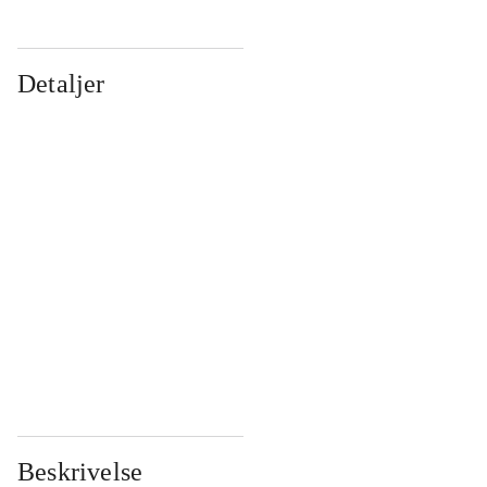
Detaljer
...
...
...
...
...
...
...
...
...
...
...
...
Beskrivelse