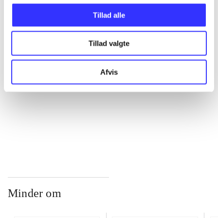
Tillad alle
...
Tillad valgte
...
Afvis
...
...
Minder om