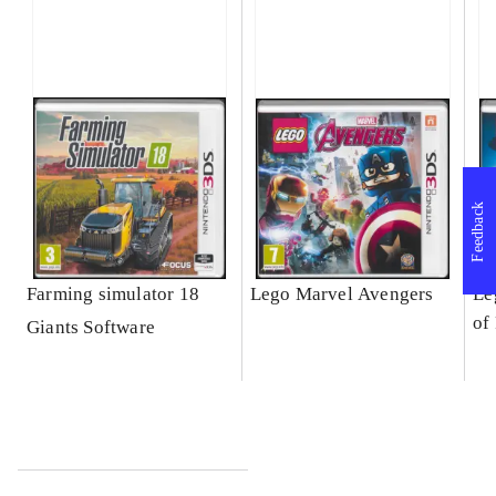
Feedback
Farming simulator 18
Lego Marvel Avengers
Le
of
Giants Software