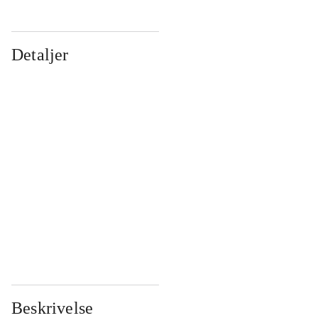
Detaljer
...
...
...
...
...
...
...
...
...
...
...
...
Beskrivelse