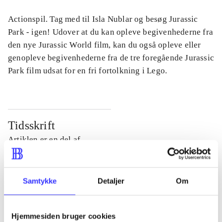
Actionspil. Tag med til Isla Nublar og besøg Jurassic
Park - igen! Udover at du kan opleve begivenhederne fra
den nye Jurassic World film, kan du også opleve eller
genopleve begivenhederne fra de tre foregående Jurassic
Park film udsat for en fri fortolkning i Lego.
Tidsskrift
Artiklen er en del af
lorem ipsum dolor sit amet ...
Tidsskrift
Samtykke
Detaljer
Om
Artiklerne i
handler ofte om
Hjemmesiden bruger cookies