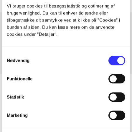
Vi bruger cookies til besøgsstatistik og optimering af
brugervenlighed. Du kan til enhver tid ændre eller
tilbagetrække dit samtykke ved at klikke på ”Cookies” i
bunden af siden. Du kan læse mere om de anvendte
cookies under ”Detaljer”.
Artikler med samme emner
Fra
Samtykkevalg
Nødvendig
Funktionelle
Statistik
Artikler
Alle registrerede artikler fordelt på udgivelser
Marketing
...