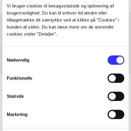
Vi bruger cookies til besøgsstatistik og optimering af
brugervenlighed. Du kan til enhver tid ændre eller
tilbagetrække dit samtykke ved at klikke på ”Cookies” i
bunden af siden. Du kan læse mere om de anvendte
cookies under ”Detaljer”.
Artikler med samme emner
Fra
Samtykkevalg
Nødvendig
Funktionelle
Statistik
Artikler
Alle registrerede artikler fordelt på udgivelser
Marketing
...