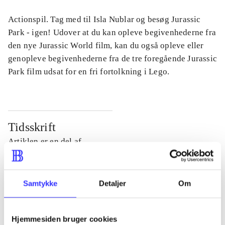
Actionspil. Tag med til Isla Nublar og besøg Jurassic
Park - igen! Udover at du kan opleve begivenhederne fra
den nye Jurassic World film, kan du også opleve eller
genopleve begivenhederne fra de tre foregående Jurassic
Park film udsat for en fri fortolkning i Lego.
Tidsskrift
Artiklen er en del af
lorem ipsum dolor sit amet ...
Tidsskrift
Samtykke
Detaljer
Om
Artiklerne i
handler ofte om
Hjemmesiden bruger cookies