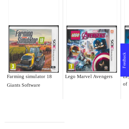
Feedback
Farming simulator 18
Lego Marvel Avengers
Le
of
Giants Software