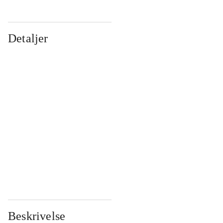
Detaljer
...
...
...
...
...
...
...
...
...
...
...
...
Beskrivelse