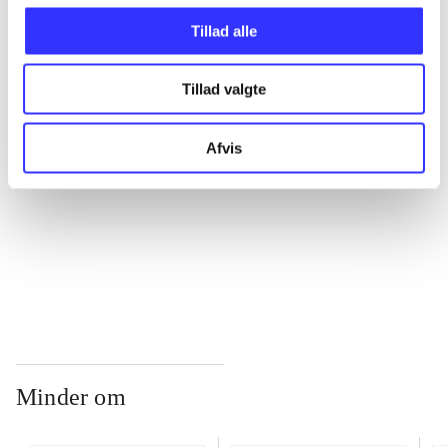
Tillad alle
...
Tillad valgte
...
Afvis
...
...
Minder om