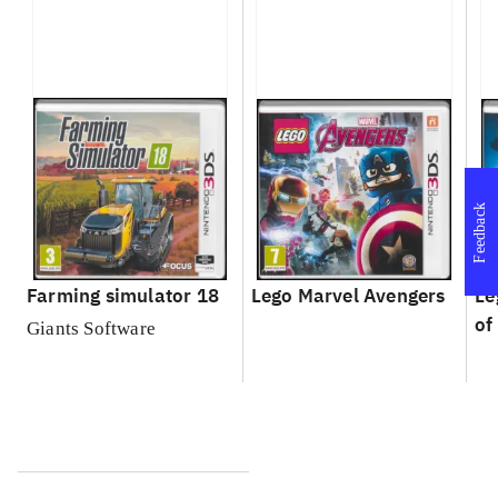
Feedback
Farming simulator 18
Lego Marvel Avengers
Le
of
Giants Software