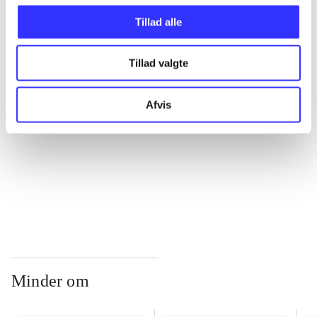
Tillad alle
...
Tillad valgte
...
Afvis
...
...
Minder om