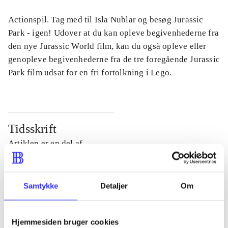
Actionspil. Tag med til Isla Nublar og besøg Jurassic
Park - igen! Udover at du kan opleve begivenhederne fra
den nye Jurassic World film, kan du også opleve eller
genopleve begivenhederne fra de tre foregående Jurassic
Park film udsat for en fri fortolkning i Lego.
Tidsskrift
Artiklen er en del af
lorem ipsum dolor sit amet ...
Tidsskrift
Samtykke
Detaljer
Om
Artiklerne i
handler ofte om
Hjemmesiden bruger cookies