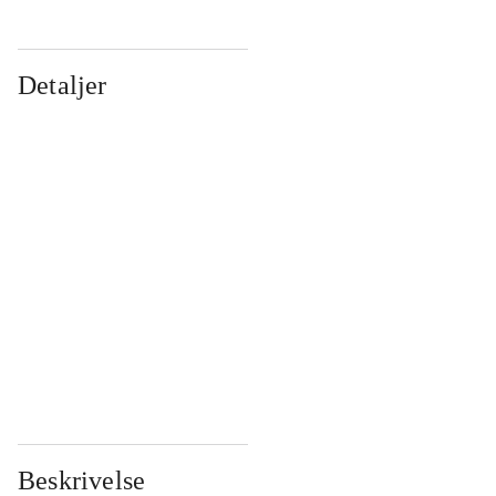
Detaljer
...
...
...
...
...
...
...
...
...
...
...
...
Beskrivelse