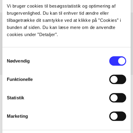
Vi bruger cookies til besøgsstatistik og optimering af
brugervenlighed. Du kan til enhver tid ændre eller
tilbagetrække dit samtykke ved at klikke på ”Cookies” i
bunden af siden. Du kan læse mere om de anvendte
cookies under ”Detaljer”.
Artikler med samme emner
Fra
Samtykkevalg
Nødvendig
Funktionelle
Statistik
Artikler
Alle registrerede artikler fordelt på udgivelser
Marketing
...