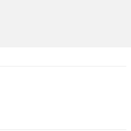
...
...