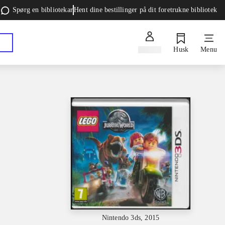
Spørg en bibliotekar
Hent dine bestillinger på dit foretrukne bibliotek
Log ind
Husk
Menu
Nintendo 3ds, 2015