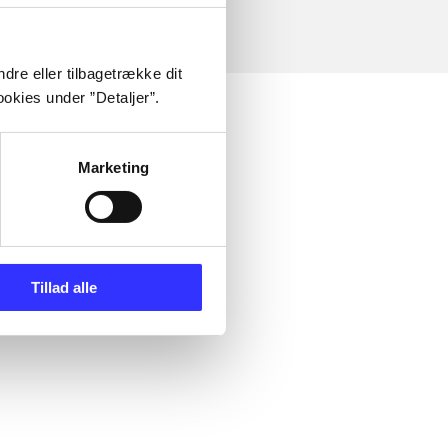
dre eller tilbagetrække dit
okies under ”Detaljer”.
Marketing
Tillad alle