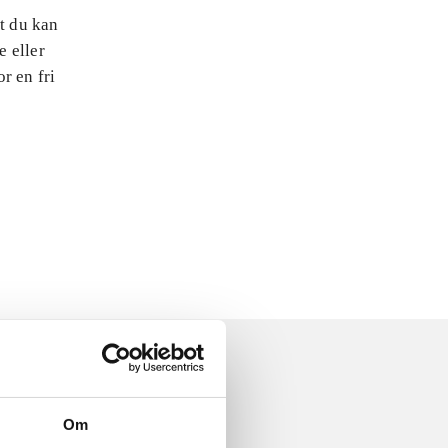
at du kan
e eller
r en fri
Om