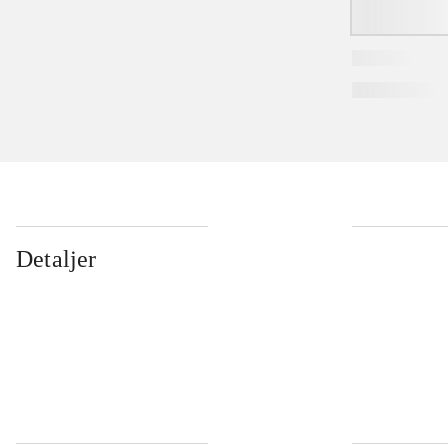
Detaljer
...
...
...
...