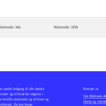
intendo 3ds
Nintendo 3DS
en samlet indgang til alle danske
Kontakt os
erialer og til hvad der udgives i
Om Bibliotek.d
 bestille materialer og så hente og
Hjælp og vejled
 bibliotek. Du kan bruge