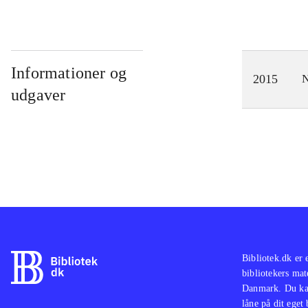
Informationer og
2015
N
udgaver
Bibliotek.dk er 
bibliotekers mat
Danmark. Du kan
låne på dit eget