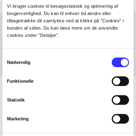
Vi bruger cookies til besøgsstatistik og optimering af
brugervenlighed. Du kan til enhver tid ændre eller
tilbagetrække dit samtykke ved at klikke på ”Cookies” i
bunden af siden. Du kan læse mere om de anvendte
cookies under ”Detaljer”.
Artikler med samme emner
Fra
Samtykkevalg
Nødvendig
Funktionelle
Statistik
Artikler
Alle registrerede artikler fordelt på udgivelser
Marketing
...