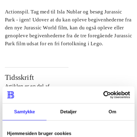
Actionspil. Tag med til Isla Nublar og besøg Jurassic
Park - igen! Udover at du kan opleve begivenhederne fra
den nye Jurassic World film, kan du også opleve eller
genopleve begivenhederne fra de tre foregående Jurassic
Park film udsat for en fri fortolkning i Lego.
Tidsskrift
Artiklen er en del af
lorem ipsum dolor sit amet ...
Tidsskrift
Samtykke
Detaljer
Om
Artiklerne i
handler ofte om
Hjemmesiden bruger cookies