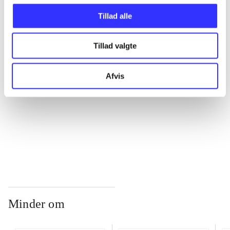
Tillad alle
...
Tillad valgte
...
Afvis
...
...
Minder om