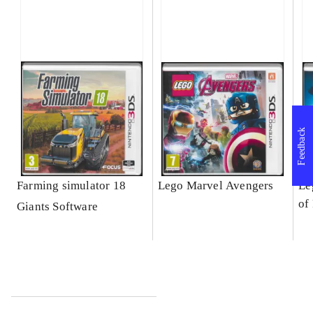
Feedback
Farming simulator 18
Lego Marvel Avengers
Le
of
Giants Software