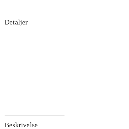
Detaljer
...
...
...
...
...
...
...
...
...
...
...
...
Beskrivelse