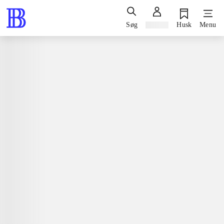
Søg
Log ind
Husk
Menu
Spil / computerspil
Nintendo 3ds, 2015
Lego - Jurassic World
Nintendo 3ds