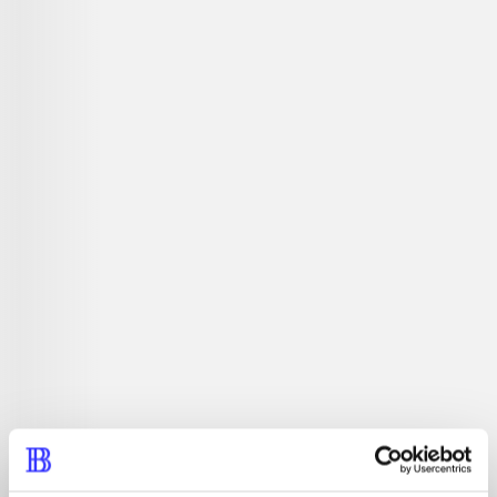
Actionspil. Tag med til Isla Nublar og besøg Jurassic
Park - igen! Udover at du kan opleve begivenhederne fra
den nye Jurassic World film, kan du også opleve eller
genopleve begivenhederne fra de tre foregående Jurassic
Park film udsat for en fri fortolkning i Lego.
Tidsskrift
Artiklen er en del af
lorem ipsum dolor sit amet ...
Tidsskrift
Artiklerne i
handler ofte om