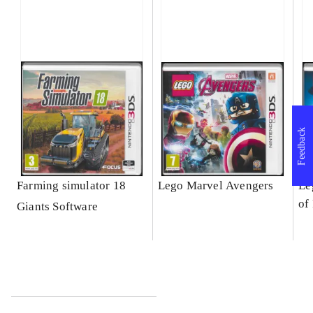
Feedback
Farming simulator 18
Lego Marvel Avengers
Le
of
Giants Software