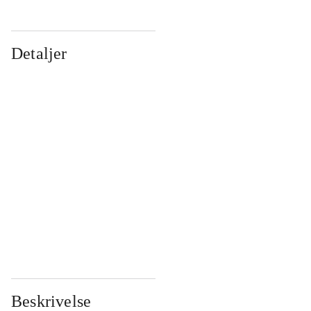
Detaljer
...
...
...
...
...
...
...
...
...
...
...
...
Beskrivelse