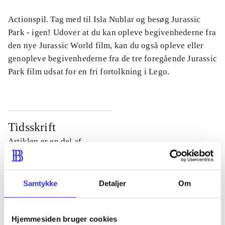
Actionspil. Tag med til Isla Nublar og besøg Jurassic
Park - igen! Udover at du kan opleve begivenhederne fra
den nye Jurassic World film, kan du også opleve eller
genopleve begivenhederne fra de tre foregående Jurassic
Park film udsat for en fri fortolkning i Lego.
Tidsskrift
Artiklen er en del af
lorem ipsum dolor sit amet ...
Tidsskrift
Samtykke
Detaljer
Om
Artiklerne i
handler ofte om
Hjemmesiden bruger cookies