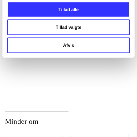
Tillad alle
...
Tillad valgte
...
Afvis
...
...
Minder om