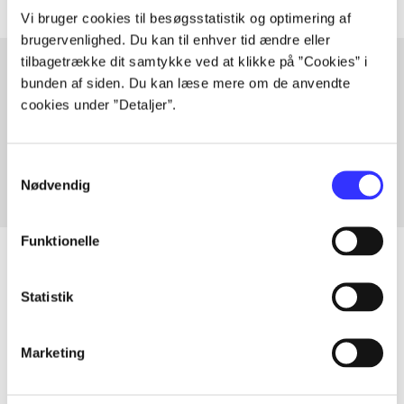
Vi bruger cookies til besøgsstatistik og optimering af
brugervenlighed. Du kan til enhver tid ændre eller
tilbagetrække dit samtykke ved at klikke på ”Cookies” i
bunden af siden. Du kan læse mere om de anvendte
cookies under ”Detaljer”.
Artikler med samme emner
Fra
Samtykkevalg
Nødvendig
Funktionelle
Statistik
Artikler
Alle registrerede artikler fordelt på udgivelser
Marketing
...