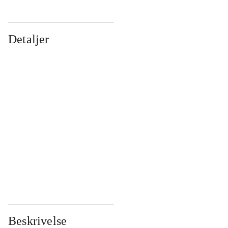
Detaljer
...
...
...
...
...
...
...
...
...
...
...
...
Beskrivelse