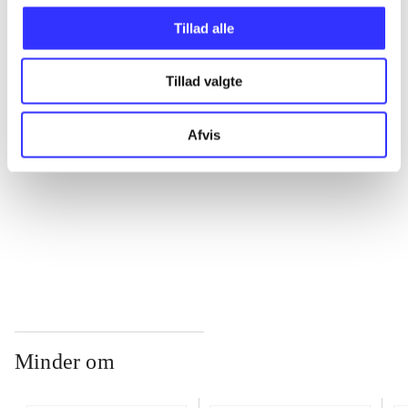
Tillad alle
...
Tillad valgte
...
Afvis
...
...
Minder om