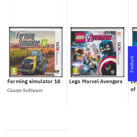
Feedback
Farming simulator 18
Lego Marvel Avengers
Le
of
Giants Software