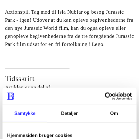
Actionspil. Tag med til Isla Nublar og besøg Jurassic
Park - igen! Udover at du kan opleve begivenhederne fra
den nye Jurassic World film, kan du også opleve eller
genopleve begivenhederne fra de tre foregående Jurassic
Park film udsat for en fri fortolkning i Lego.
Tidsskrift
Artiklen er en del af
lorem ipsum dolor sit amet ...
Tidsskrift
Samtykke
Detaljer
Om
Artiklerne i
handler ofte om
Hjemmesiden bruger cookies