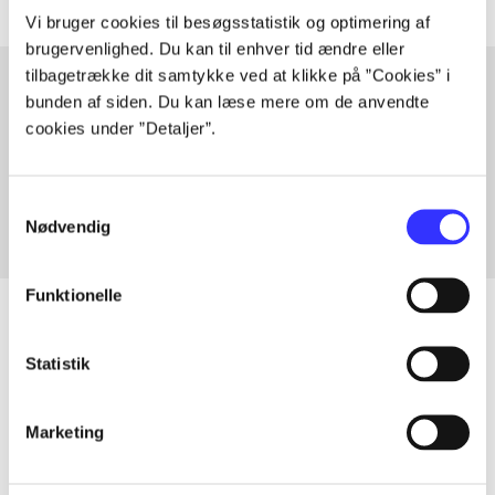
Vi bruger cookies til besøgsstatistik og optimering af
brugervenlighed. Du kan til enhver tid ændre eller
tilbagetrække dit samtykke ved at klikke på ”Cookies” i
bunden af siden. Du kan læse mere om de anvendte
cookies under ”Detaljer”.
Artikler med samme emner
Fra
Samtykkevalg
Nødvendig
Funktionelle
Statistik
Artikler
Alle registrerede artikler fordelt på udgivelser
Marketing
...