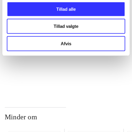
Tillad alle
...
Tillad valgte
...
Afvis
...
...
Minder om