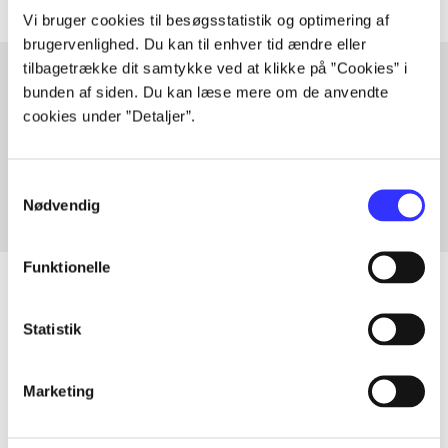
Vi bruger cookies til besøgsstatistik og optimering af
brugervenlighed. Du kan til enhver tid ændre eller
tilbagetrække dit samtykke ved at klikke på ”Cookies” i
bunden af siden. Du kan læse mere om de anvendte
cookies under ”Detaljer”.
Artikler med samme emner
Fra
Samtykkevalg
Nødvendig
Funktionelle
Statistik
Artikler
Alle registrerede artikler fordelt på udgivelser
Marketing
...