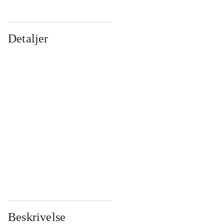
Detaljer
...
...
...
...
...
...
...
...
...
...
...
...
Beskrivelse