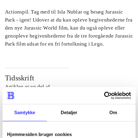
Actionspil. Tag med til Isla Nublar og besøg Jurassic
Park - igen! Udover at du kan opleve begivenhederne fra
den nye Jurassic World film, kan du også opleve eller
genopleve begivenhederne fra de tre foregående Jurassic
Park film udsat for en fri fortolkning i Lego.
Tidsskrift
Artiklen er en del af
lorem ipsum dolor sit amet ...
Tidsskrift
Samtykke
Detaljer
Om
Artiklerne i
handler ofte om
Hjemmesiden bruger cookies