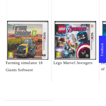
Feedback
Farming simulator 18
Lego Marvel Avengers
Le
of
Giants Software