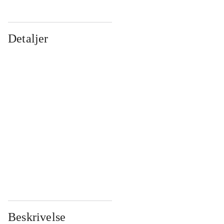
Detaljer
...
...
...
...
...
...
...
...
...
...
...
...
Beskrivelse