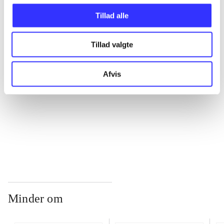
Tillad alle
...
Tillad valgte
...
Afvis
...
...
Minder om