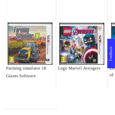
Feedback
Farming simulator 18
Lego Marvel Avengers
Le
of
Giants Software