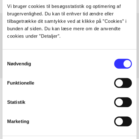
Vi bruger cookies til besøgsstatistik og optimering af
brugervenlighed. Du kan til enhver tid ændre eller
tilbagetrække dit samtykke ved at klikke på ”Cookies” i
bunden af siden. Du kan læse mere om de anvendte
cookies under ”Detaljer”.
Artikler med samme emner
Fra
Samtykkevalg
Nødvendig
Funktionelle
Statistik
Artikler
Alle registrerede artikler fordelt på udgivelser
Marketing
...