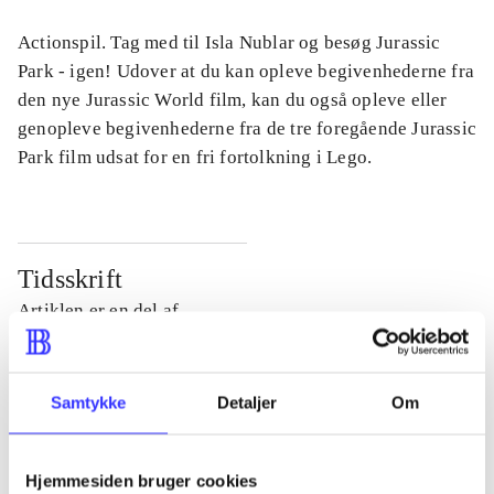
Actionspil. Tag med til Isla Nublar og besøg Jurassic
Park - igen! Udover at du kan opleve begivenhederne fra
den nye Jurassic World film, kan du også opleve eller
genopleve begivenhederne fra de tre foregående Jurassic
Park film udsat for en fri fortolkning i Lego.
Tidsskrift
Artiklen er en del af
lorem ipsum dolor sit amet ...
Tidsskrift
Samtykke
Detaljer
Om
Artiklerne i
handler ofte om
Hjemmesiden bruger cookies