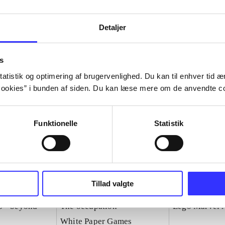
Detaljer
s
atistik og optimering af brugervenlighed. Du kan til enhver tid æn
ookies” i bunden af siden. Du kan læse mere om de anvendte co
Funktionelle
Statistik
Tillad valgte
3 - beyond
The occupation
Lego Marvel 
White Paper Games