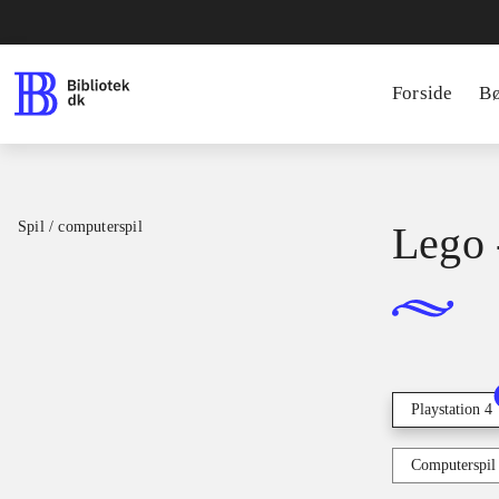
Forside
B
Spil / computerspil
Lego 
Playstation 4
Computerspil