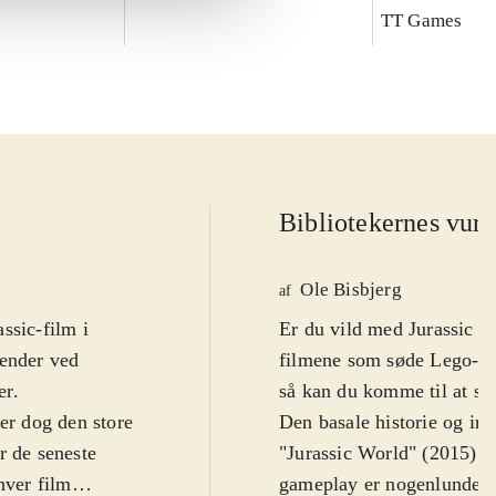
TT Games
Bibliotekernes vurd
Ole Bisbjerg
af
ssic-film i
Er du vild med Jurassic P
 ender ved
filmene som søde Lego-figu
er
.
så kan du komme til at sp
er dog den store
Den basale historie og ind
r de seneste
"Jurassic World" (2015). D
hver film
gameplay er nogenlunde so