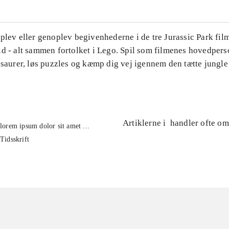
plev eller genoplev begivenhederne i de tre Jurassic Park fil
ld - alt sammen fortolket i Lego. Spil som filmenes hovedper
osaurer, løs puzzles og kæmp dig vej igennem den tætte jungle 
Artiklerne i
handler ofte om
lorem ipsum dolor sit amet ...
Tidsskrift