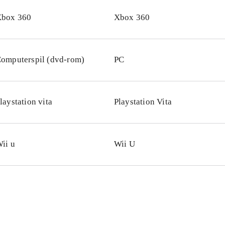
box 360
Xbox 360
omputerspil (dvd-rom)
PC
laystation vita
Playstation Vita
ii u
Wii U