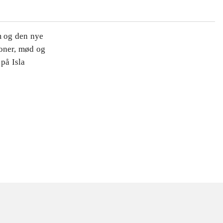
m og den nye
soner, mød og
på Isla