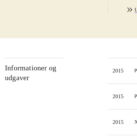
genn
L
figu
musi
Menu
Min 
spil
4'er
form
Informationer og
2015
P
unde
udgaver
at s
smad
2015
P
spil
sek
Dino
2015
X
samm