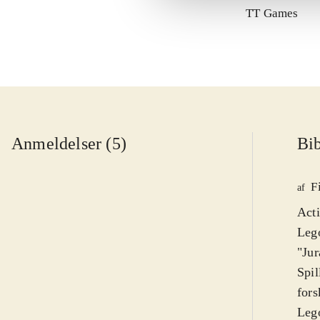
TT Games
Anmeldelser (5)
Bib
F
af
Acti
Lego
"Jur
Spil
fors
Lego