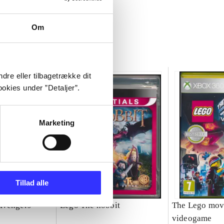
Om
dre eller tilbagetrække dit
okies under ”Detaljer”.
Marketing
Tillad alle
Avengers
Lego The hobbit
The Lego mov
videogame