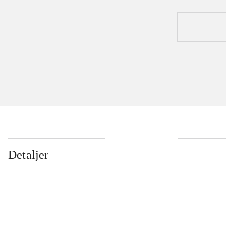
Detaljer
...
...
...
...