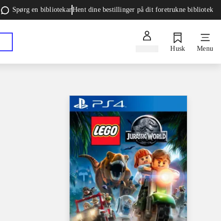
Spørg en bibliotekar
Hent dine bestillinger på dit foretrukne bibliotek
Log ind
Husk
Menu