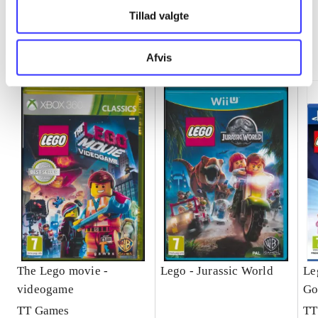
Tillad valgte
Minder om
Afvis
The Lego movie -
Lego - Jurassic World
Le
videogame
Go
TT Games
TT