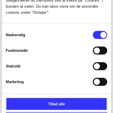
tilbagetrække dit samtykke ved at klikke på ”Cookies” i
Artikler
bunden af siden. Du kan læse mere om de anvendte
Alle registrerede artikler fordelt på udgivelser
cookies under ”Detaljer”.
...
Samtykkevalg
Nødvendig
...
Funktionelle
...
Statistik
...
Marketing
...
Tillad alle