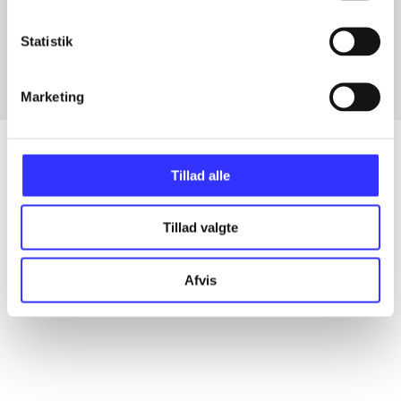
Artikler med samme emner
Fra
Statistik
Marketing
Tillad alle
Artikler
Tillad valgte
Alle registrerede artikler fordelt på udgivelser
Afvis
...
...
...