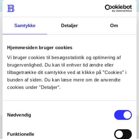
Samtykke
Detaljer
Om
Tidsskrift
Hjemmesiden bruger cookies
Artiklen er en del af
Vi bruger cookies til besøgsstatistik og optimering af
brugervenlighed. Du kan til enhver tid ændre eller
lorem ipsum dolor sit amet ...
tilbagetrække dit samtykke ved at klikke på ”Cookies” i
Tidsskrift
bunden af siden. Du kan læse mere om de anvendte
Artiklerne i
handler ofte om
cookies under ”Detaljer”.
Samtykkevalg
Nødvendig
Funktionelle