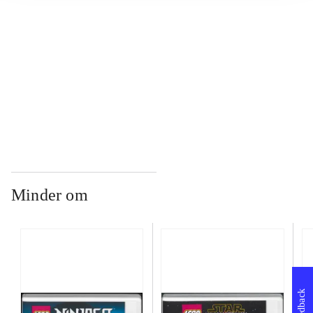
...
...
Minder om
Feedback