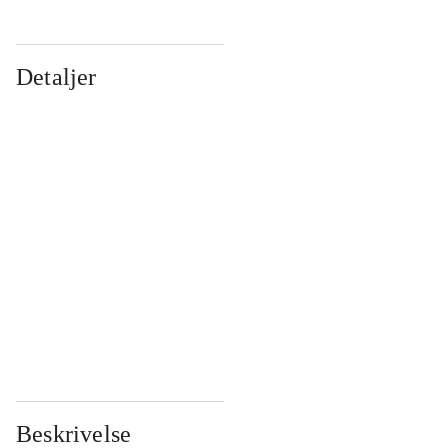
Detaljer
...
...
...
...
...
...
...
...
...
...
...
...
Beskrivelse