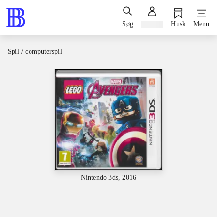
Søg
Log ind
Husk
Menu
Spil / computerspil
Nintendo 3ds, 2016