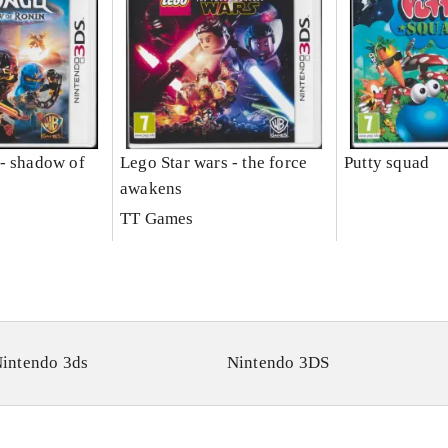
- shadow of
Lego Star wars - the force
Putty squad
awakens
TT Games
intendo 3ds
Nintendo 3DS