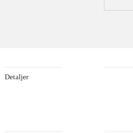
Detaljer
...
...
...
...