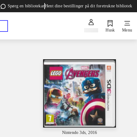
Spørg en bibliotekar
Hent dine bestillinger på dit foretrukne bibliotek
Log ind
Husk
Menu
Nintendo 3ds, 2016