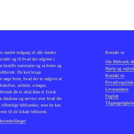
en samlet indgang til alle danske
Kontakt os
erialer og til hvad der udgives i
Om Bibliotek.d
 bestille materialer og så hente og
Hjælp og vejled
 bibliotek. Du kan bruge
Kontakt os
 at søge frem, hvad der er udgivet af
Privatlivspolitik
sskrifter, artikler, e-bøger,
Leverandører
bliotek.dk er altså ikke et fysisk
English
n database og service over hvad der
Tilgængeligheds
 offentlige biblioteker, som du kan
eret til dit lokale bibliotek.
ieindstillinger