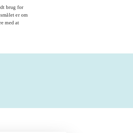
rdt brug for
gsmålet er om
re med at