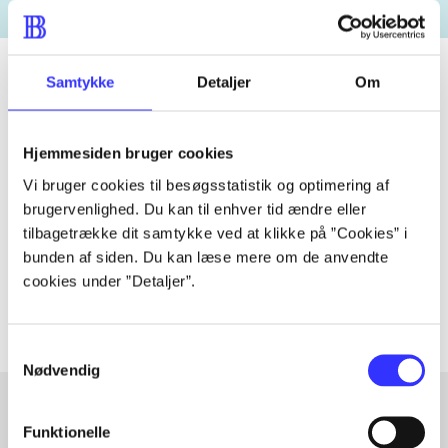
Samtykke
Detaljer
Om
Tidsskrift
Hjemmesiden bruger cookies
Artiklen er en del af
Vi bruger cookies til besøgsstatistik og optimering af
brugervenlighed. Du kan til enhver tid ændre eller
lorem ipsum dolor sit amet ...
tilbagetrække dit samtykke ved at klikke på ”Cookies” i
Tidsskrift
bunden af siden. Du kan læse mere om de anvendte
Artiklerne i
handler ofte om
cookies under ”Detaljer”.
Samtykkevalg
Nødvendig
Funktionelle