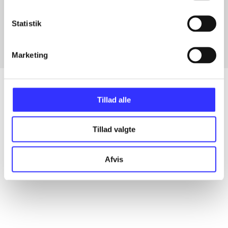
Artikler med samme emner
Fra
Statistik
Marketing
Tillad alle
Artikler
Tillad valgte
Alle registrerede artikler fordelt på udgivelser
Afvis
...
...
...