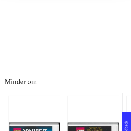
...
...
Minder om
Feedback