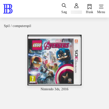
Søg
Log ind
Husk
Menu
Spil / computerspil
Nintendo 3ds, 2016