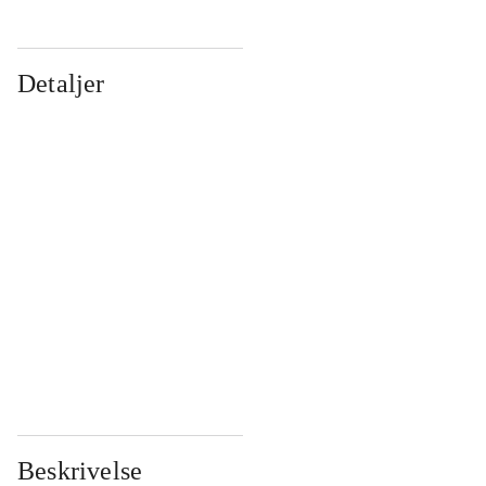
Detaljer
...
...
...
...
...
...
...
...
...
...
...
...
Beskrivelse