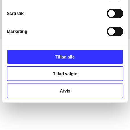
Artikler med samme emner
Fra
Statistik
Marketing
Tillad alle
Artikler
Tillad valgte
Alle registrerede artikler fordelt på udgivelser
Afvis
...
...
...