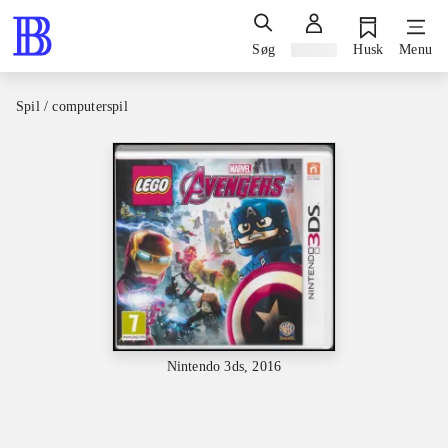
Søg
Log ind
Husk
Menu
Spil / computerspil
Nintendo 3ds, 2016