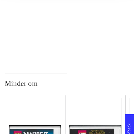
...
...
Minder om
Feedback