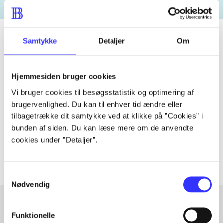
Samtykke
Detaljer
Om
Tidsskrift
Hjemmesiden bruger cookies
Artiklen er en del af
Vi bruger cookies til besøgsstatistik og optimering af
brugervenlighed. Du kan til enhver tid ændre eller
lorem ipsum dolor sit amet ...
tilbagetrække dit samtykke ved at klikke på ”Cookies” i
Tidsskrift
bunden af siden. Du kan læse mere om de anvendte
Artiklerne i
handler ofte om
cookies under ”Detaljer”.
Samtykkevalg
Nødvendig
Funktionelle