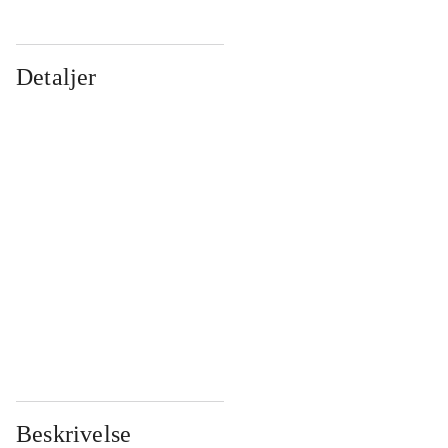
Detaljer
...
...
...
...
...
...
...
...
...
...
...
...
Beskrivelse