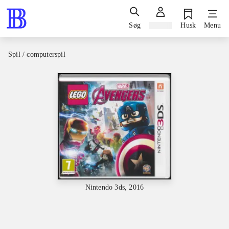
Søg
Log ind
Husk
Menu
Spil / computerspil
Nintendo 3ds, 2016