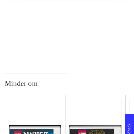
...
...
Minder om
Feedback