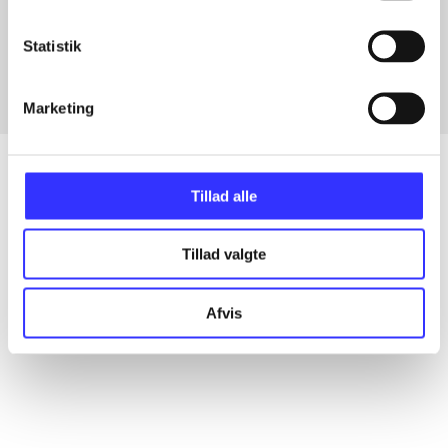
Artikler med samme emner
Fra
Statistik
Marketing
Tillad alle
Artikler
Tillad valgte
Alle registrerede artikler fordelt på udgivelser
Afvis
...
...
...