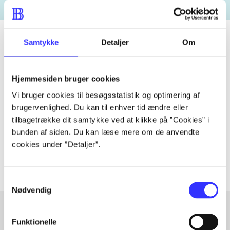
Samtykke
Detaljer
Om
Tidsskrift
Hjemmesiden bruger cookies
Artiklen er en del af
Vi bruger cookies til besøgsstatistik og optimering af
brugervenlighed. Du kan til enhver tid ændre eller
lorem ipsum dolor sit amet ...
tilbagetrække dit samtykke ved at klikke på ”Cookies” i
Tidsskrift
bunden af siden. Du kan læse mere om de anvendte
Artiklerne i
handler ofte om
cookies under ”Detaljer”.
Samtykkevalg
Nødvendig
Funktionelle