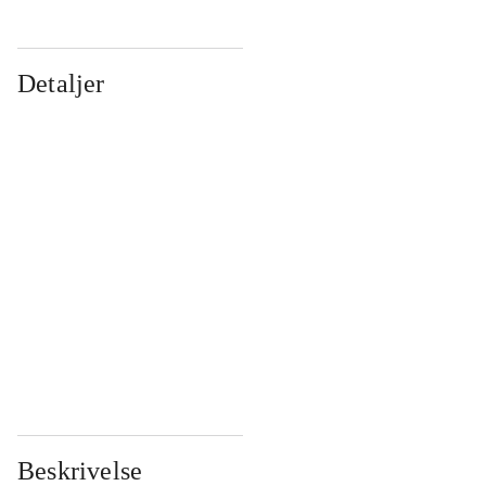
Detaljer
...
...
...
...
...
...
...
...
...
...
...
...
Beskrivelse