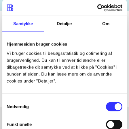
Samtykke
Detaljer
Om
Tidsskrift
Hjemmesiden bruger cookies
Artiklen er en del af
Vi bruger cookies til besøgsstatistik og optimering af
brugervenlighed. Du kan til enhver tid ændre eller
lorem ipsum dolor sit amet ...
tilbagetrække dit samtykke ved at klikke på ”Cookies” i
Tidsskrift
bunden af siden. Du kan læse mere om de anvendte
Artiklerne i
handler ofte om
cookies under ”Detaljer”.
Samtykkevalg
Nødvendig
Funktionelle