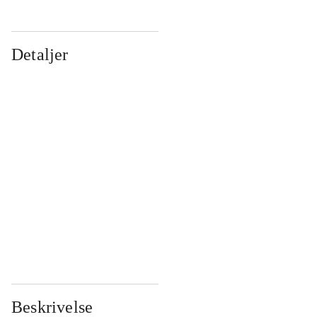
Detaljer
...
...
...
...
...
...
...
...
...
...
...
...
Beskrivelse