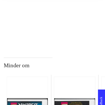
...
...
Minder om
Feedback