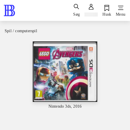
Søg
Log ind
Husk
Menu
Spil / computerspil
Nintendo 3ds, 2016