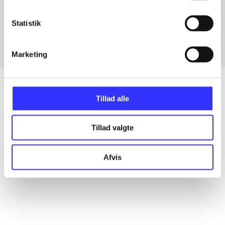
Artikler med samme emner
Fra
Statistik
Marketing
Tillad alle
Artikler
Tillad valgte
Alle registrerede artikler fordelt på udgivelser
Afvis
...
...
...