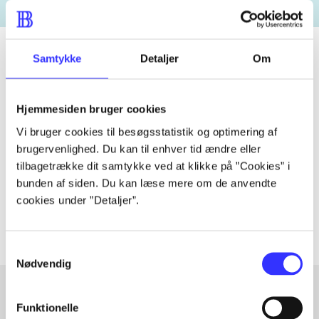
Samtykke
Detaljer
Om
Tidsskrift
Hjemmesiden bruger cookies
Artiklen er en del af
Vi bruger cookies til besøgsstatistik og optimering af
brugervenlighed. Du kan til enhver tid ændre eller
lorem ipsum dolor sit amet ...
tilbagetrække dit samtykke ved at klikke på ”Cookies” i
Tidsskrift
bunden af siden. Du kan læse mere om de anvendte
Artiklerne i
handler ofte om
cookies under ”Detaljer”.
Samtykkevalg
Nødvendig
Funktionelle