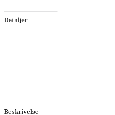
Detaljer
...
...
...
...
...
...
...
...
...
...
...
...
Beskrivelse