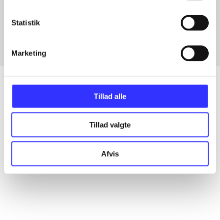
Artikler med samme emner
Fra
Statistik
Marketing
Tillad alle
Artikler
Tillad valgte
Alle registrerede artikler fordelt på udgivelser
Afvis
...
...
...