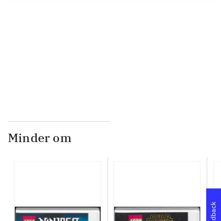
...
...
Minder om
Feedback