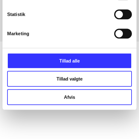
Artikler med samme emner
Fra
Statistik
Marketing
Tillad alle
Artikler
Tillad valgte
Alle registrerede artikler fordelt på udgivelser
Afvis
...
...
...