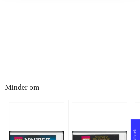
...
...
Minder om
Feedback