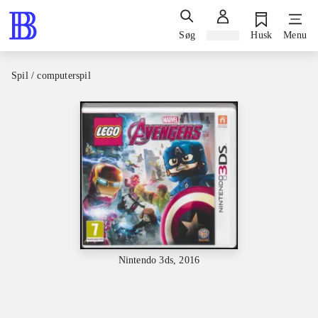
Søg
Log ind
Husk
Menu
Spil / computerspil
Nintendo 3ds, 2016