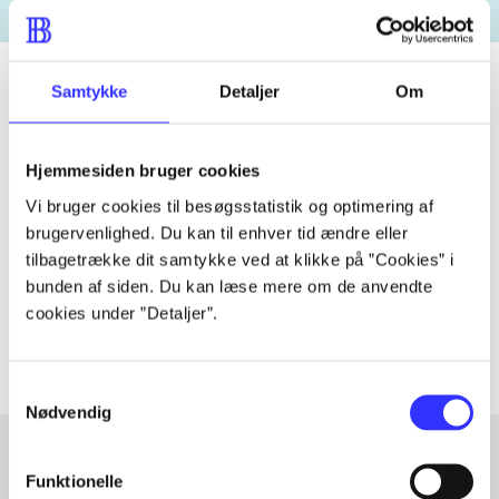
Samtykke
Detaljer
Om
Tidsskrift
Hjemmesiden bruger cookies
Artiklen er en del af
Vi bruger cookies til besøgsstatistik og optimering af
brugervenlighed. Du kan til enhver tid ændre eller
lorem ipsum dolor sit amet ...
tilbagetrække dit samtykke ved at klikke på ”Cookies” i
Tidsskrift
bunden af siden. Du kan læse mere om de anvendte
Artiklerne i
handler ofte om
cookies under ”Detaljer”.
Samtykkevalg
Nødvendig
Funktionelle