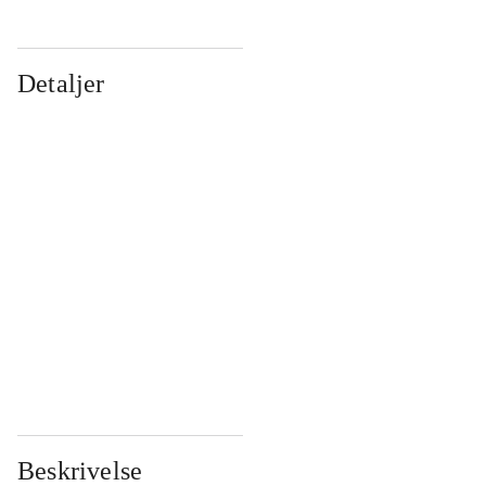
Detaljer
...
...
...
...
...
...
...
...
...
...
...
...
Beskrivelse