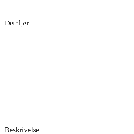
Detaljer
...
...
...
...
...
...
...
...
...
...
...
...
Beskrivelse