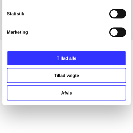
Artikler med samme emner
Fra
Statistik
Marketing
Tillad alle
Artikler
Tillad valgte
Alle registrerede artikler fordelt på udgivelser
Afvis
...
...
...