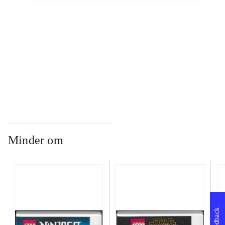
...
...
Minder om
Feedback