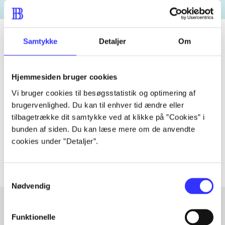
Samtykke
Detaljer
Om
Tidsskrift
Hjemmesiden bruger cookies
Artiklen er en del af
Vi bruger cookies til besøgsstatistik og optimering af
brugervenlighed. Du kan til enhver tid ændre eller
lorem ipsum dolor sit amet ...
tilbagetrække dit samtykke ved at klikke på ”Cookies” i
Tidsskrift
bunden af siden. Du kan læse mere om de anvendte
Artiklerne i
handler ofte om
cookies under ”Detaljer”.
Samtykkevalg
Nødvendig
Funktionelle