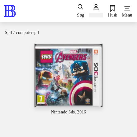
Søg
Log ind
Husk
Menu
Spil / computerspil
Nintendo 3ds, 2016