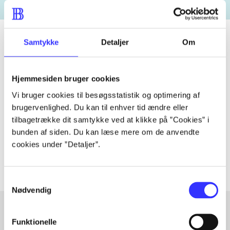
Samtykke
Detaljer
Om
Tidsskrift
Hjemmesiden bruger cookies
Artiklen er en del af
Vi bruger cookies til besøgsstatistik og optimering af
brugervenlighed. Du kan til enhver tid ændre eller
lorem ipsum dolor sit amet ...
tilbagetrække dit samtykke ved at klikke på ”Cookies” i
Tidsskrift
bunden af siden. Du kan læse mere om de anvendte
Artiklerne i
handler ofte om
cookies under ”Detaljer”.
Samtykkevalg
Nødvendig
Funktionelle