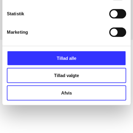
Artikler med samme emner
Fra
Statistik
Marketing
Tillad alle
Artikler
Tillad valgte
Alle registrerede artikler fordelt på udgivelser
Afvis
...
...
...