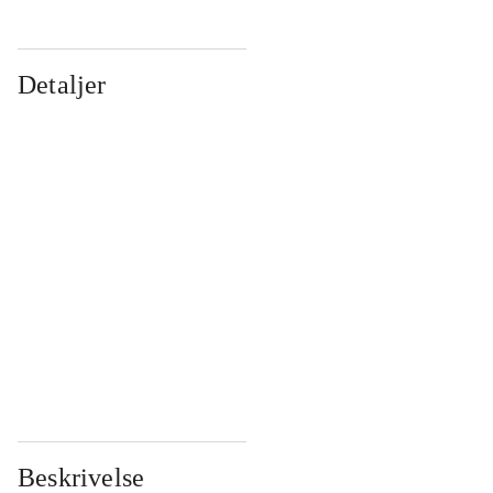
Detaljer
...
...
...
...
...
...
...
...
...
...
...
...
Beskrivelse