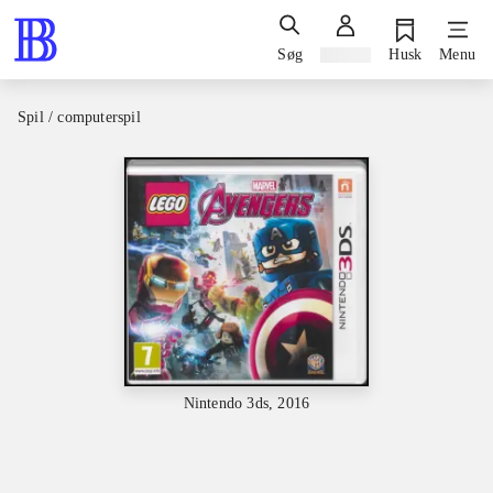
Søg
Log ind
Husk
Menu
Spil / computerspil
Nintendo 3ds, 2016