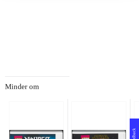
...
...
Minder om
Feedback