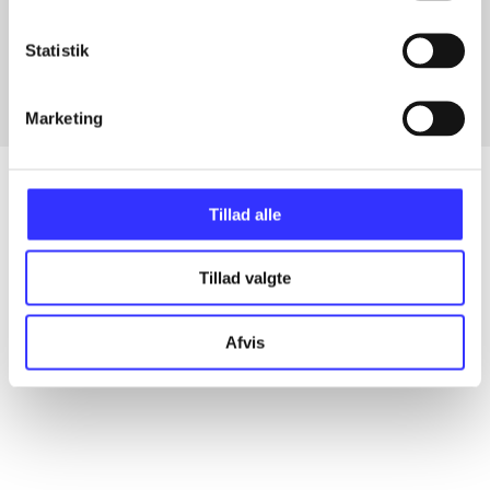
Artikler med samme emner
Fra
Statistik
Marketing
Tillad alle
Artikler
Tillad valgte
Alle registrerede artikler fordelt på udgivelser
Afvis
...
...
...