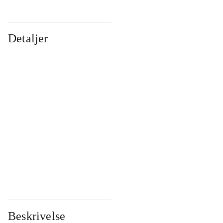
Detaljer
...
...
...
...
...
...
...
...
...
...
...
...
Beskrivelse