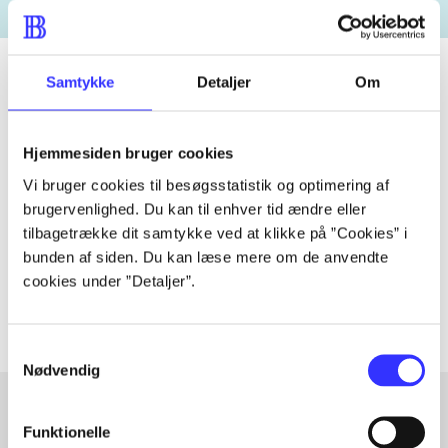
Samtykke
Detaljer
Om
Tidsskrift
Hjemmesiden bruger cookies
Artiklen er en del af
Vi bruger cookies til besøgsstatistik og optimering af
brugervenlighed. Du kan til enhver tid ændre eller
lorem ipsum dolor sit amet ...
tilbagetrække dit samtykke ved at klikke på ”Cookies” i
Tidsskrift
bunden af siden. Du kan læse mere om de anvendte
Artiklerne i
handler ofte om
cookies under ”Detaljer”.
Samtykkevalg
Nødvendig
Funktionelle