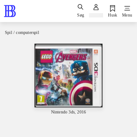
Søg
Log ind
Husk
Menu
Spil / computerspil
Nintendo 3ds, 2016