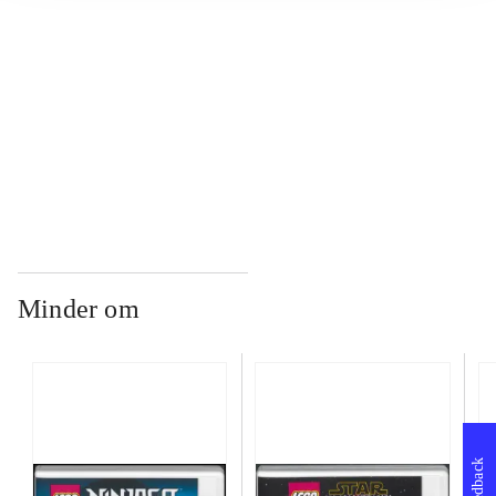
...
...
Minder om
Feedback