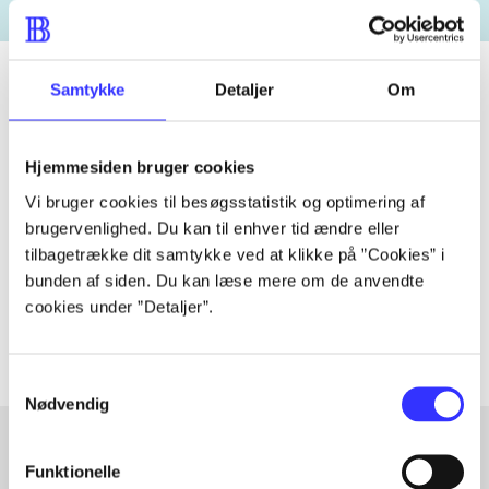
Samtykke
Detaljer
Om
Tidsskrift
Hjemmesiden bruger cookies
Artiklen er en del af
Vi bruger cookies til besøgsstatistik og optimering af
brugervenlighed. Du kan til enhver tid ændre eller
lorem ipsum dolor sit amet ...
tilbagetrække dit samtykke ved at klikke på ”Cookies” i
Tidsskrift
bunden af siden. Du kan læse mere om de anvendte
Artiklerne i
handler ofte om
cookies under ”Detaljer”.
Samtykkevalg
Nødvendig
Funktionelle