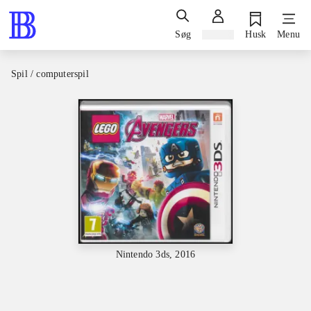
Søg
Log ind
Husk
Menu
Spil / computerspil
Nintendo 3ds, 2016