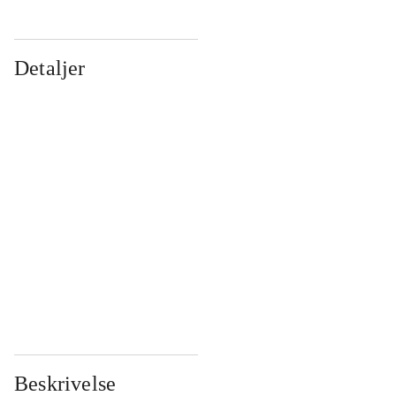
Detaljer
...
...
...
...
...
...
...
...
...
...
...
...
Beskrivelse