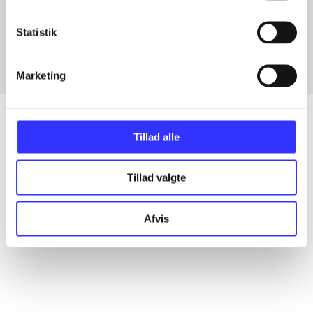
Artikler med samme emner
Fra
Statistik
Marketing
Tillad alle
Artikler
Tillad valgte
Alle registrerede artikler fordelt på udgivelser
Afvis
...
...
...