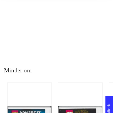
...
...
Minder om
Feedback