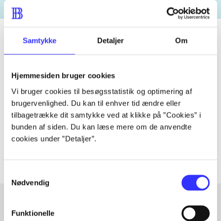
Samtykke
Detaljer
Om
Tidsskrift
Hjemmesiden bruger cookies
Artiklen er en del af
Vi bruger cookies til besøgsstatistik og optimering af
brugervenlighed. Du kan til enhver tid ændre eller
lorem ipsum dolor sit amet ...
tilbagetrække dit samtykke ved at klikke på ”Cookies” i
Tidsskrift
bunden af siden. Du kan læse mere om de anvendte
Artiklerne i
handler ofte om
cookies under ”Detaljer”.
Samtykkevalg
Nødvendig
Funktionelle