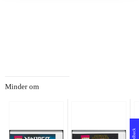
...
...
Minder om
Feedback