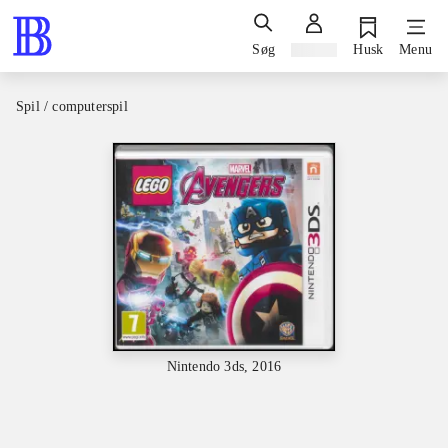
Søg
Log ind
Husk
Menu
Spil / computerspil
Nintendo 3ds, 2016