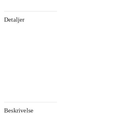
Detaljer
...
...
...
...
...
...
...
...
...
...
...
...
Beskrivelse