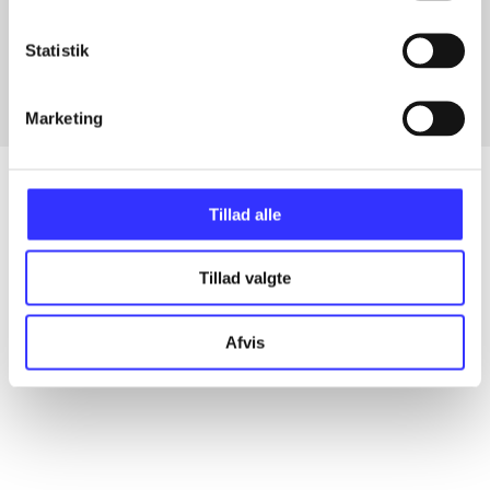
Artikler med samme emner
Fra
Statistik
Marketing
Tillad alle
Artikler
Tillad valgte
Alle registrerede artikler fordelt på udgivelser
Afvis
...
...
...