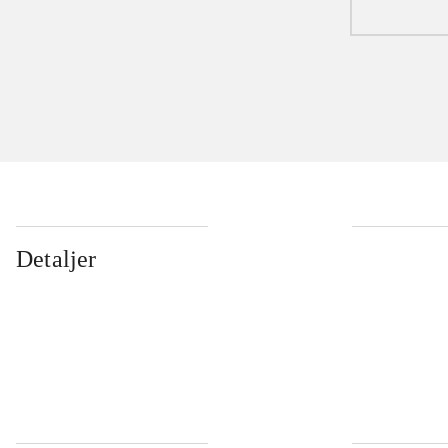
Detaljer
...
...
...
...