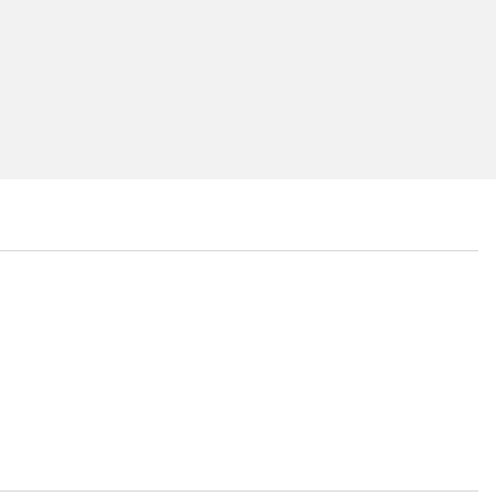
...
...