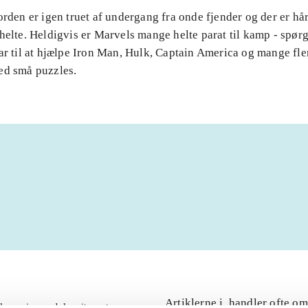
orden er igen truet af undergang fra onde fjender og der er hå
helte. Heldigvis er Marvels mange helte parat til kamp - spør
ar til at hjælpe Iron Man, Hulk, Captain America og mange fle
ed små puzzles.
Artiklerne i
handler ofte om
lorem ipsum dolor sit amet ...