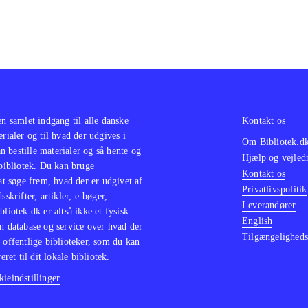
en samlet indgang til alle danske
Kontakt os
erialer og til hvad der udgives i
Om Bibliotek.d
 bestille materialer og så hente og
Hjælp og vejled
 bibliotek. Du kan bruge
Kontakt os
 at søge frem, hvad der er udgivet af
Privatlivspolitik
sskrifter, artikler, e-bøger,
Leverandører
bliotek.dk er altså ikke et fysisk
English
n database og service over hvad der
Tilgængeligheds
 offentlige biblioteker, som du kan
eret til dit lokale bibliotek.
ieindstillinger