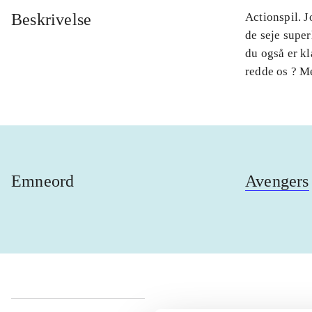
Beskrivelse
Actionspil. J
de seje super
du også er kl
redde os ? M
Emneord
Avengers