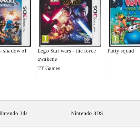
- shadow of
Lego Star wars - the force
Putty squad
awakens
TT Games
intendo 3ds
Nintendo 3DS