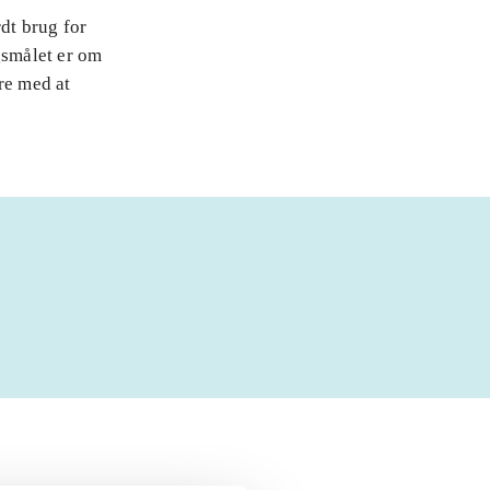
rdt brug for
gsmålet er om
re med at