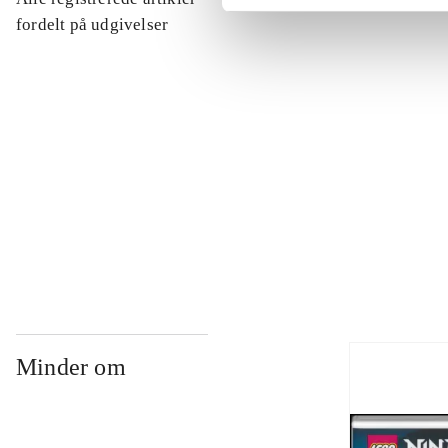
...
fordelt på udgivelser
...
...
...
Minder om