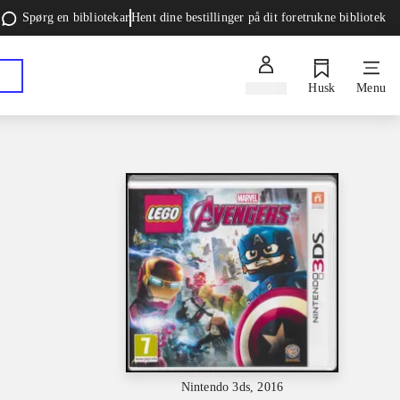
Spørg en bibliotekar
Hent dine bestillinger på dit foretrukne bibliotek
Log ind
Husk
Menu
Nintendo 3ds, 2016