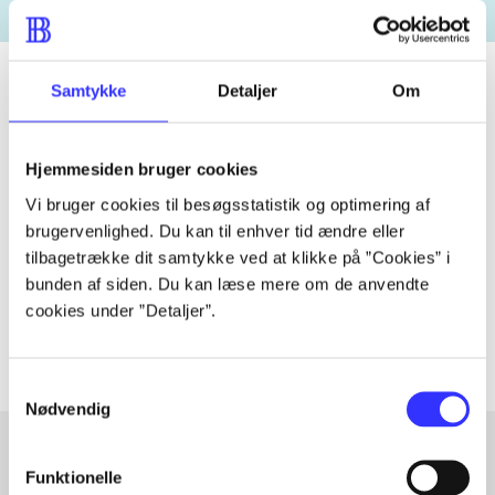
Samtykke
Detaljer
Om
Tidsskrift
Hjemmesiden bruger cookies
Artiklen er en del af
Vi bruger cookies til besøgsstatistik og optimering af
brugervenlighed. Du kan til enhver tid ændre eller
lorem ipsum dolor sit amet ...
tilbagetrække dit samtykke ved at klikke på ”Cookies” i
Tidsskrift
bunden af siden. Du kan læse mere om de anvendte
Artiklerne i
handler ofte om
cookies under ”Detaljer”.
Samtykkevalg
Nødvendig
Funktionelle