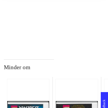
...
...
Minder om
Feedback