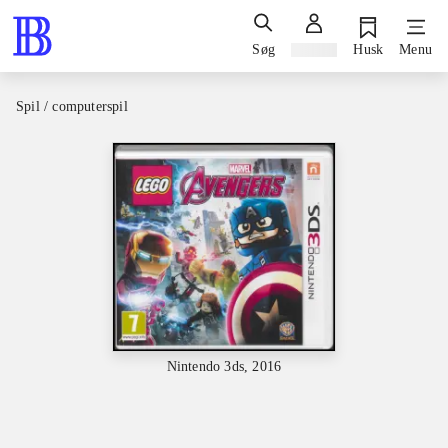
Søg
Log ind
Husk
Menu
Spil / computerspil
Nintendo 3ds, 2016