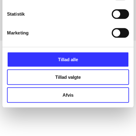
Artikler med samme emner
Fra
Statistik
Marketing
Tillad alle
Artikler
Tillad valgte
Alle registrerede artikler fordelt på udgivelser
Afvis
...
...
...