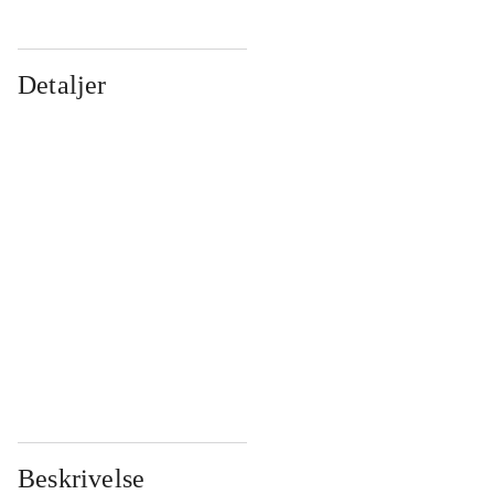
Detaljer
...
...
...
...
...
...
...
...
...
...
...
...
Beskrivelse