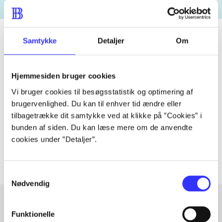
Samtykke
Detaljer
Om
Tidsskrift
Hjemmesiden bruger cookies
Artiklen er en del af
Vi bruger cookies til besøgsstatistik og optimering af
brugervenlighed. Du kan til enhver tid ændre eller
lorem ipsum dolor sit amet ...
tilbagetrække dit samtykke ved at klikke på ”Cookies” i
Tidsskrift
bunden af siden. Du kan læse mere om de anvendte
Artiklerne i
handler ofte om
cookies under ”Detaljer”.
Samtykkevalg
Nødvendig
Funktionelle