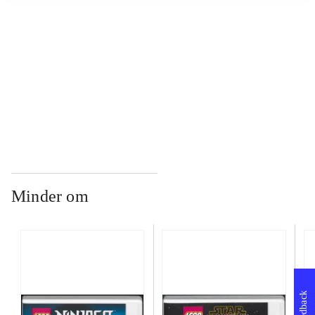
...
...
Minder om
Feedback