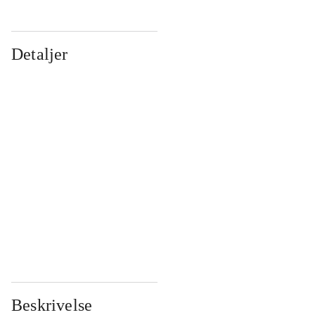
Detaljer
...
...
...
...
...
...
...
...
...
...
...
...
Beskrivelse