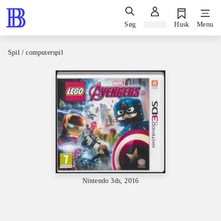
Søg
Log ind
Husk
Menu
Spil / computerspil
Nintendo 3ds, 2016