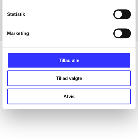
Artikler med samme emner
Fra
Statistik
Marketing
Tillad alle
Artikler
Tillad valgte
Alle registrerede artikler fordelt på udgivelser
Afvis
...
...
...