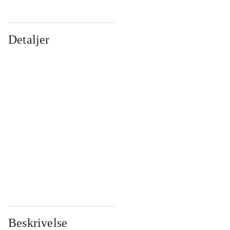
Detaljer
...
...
...
...
...
...
...
...
...
...
...
...
Beskrivelse