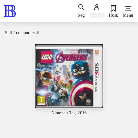
Søg
Log ind
Husk
Menu
Spil / computerspil
Nintendo 3ds, 2016