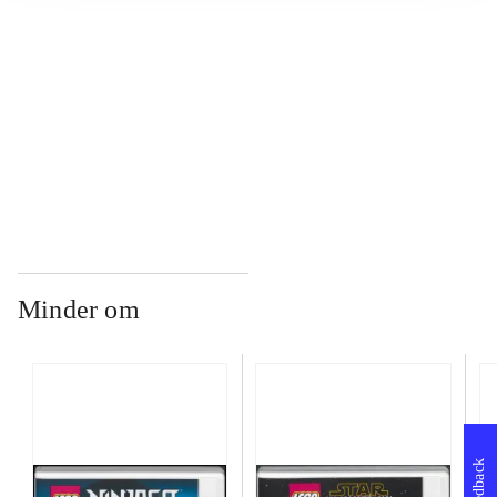
...
...
Minder om
Feedback