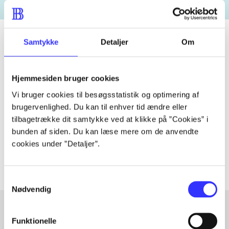
Samtykke
Detaljer
Om
Tidsskrift
Hjemmesiden bruger cookies
Artiklen er en del af
Vi bruger cookies til besøgsstatistik og optimering af
brugervenlighed. Du kan til enhver tid ændre eller
lorem ipsum dolor sit amet ...
tilbagetrække dit samtykke ved at klikke på ”Cookies” i
Tidsskrift
bunden af siden. Du kan læse mere om de anvendte
Artiklerne i
handler ofte om
cookies under ”Detaljer”.
Samtykkevalg
Nødvendig
Funktionelle