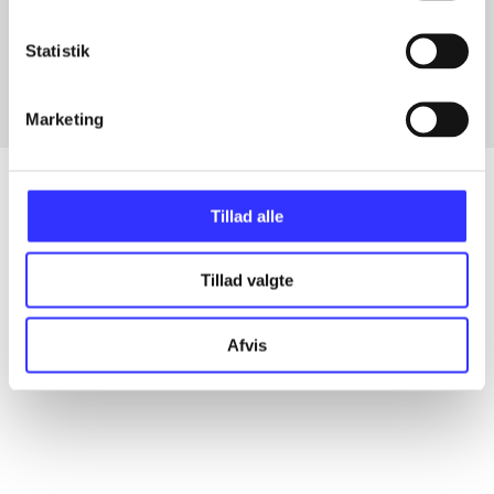
Artikler med samme emner
Fra
Statistik
Marketing
Tillad alle
Artikler
Tillad valgte
Alle registrerede artikler fordelt på udgivelser
Afvis
...
...
...